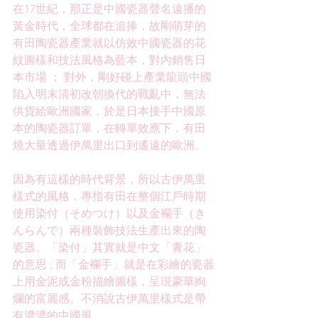
在17世紀，那正是中國瓷器聲名遠播的
黃金時代，全球都在追捧，故剛萌芽的
有田陶瓷器產業就以仿效中國瓷器的花
紋圖樣和技法風格為藍本，對內銷售日
本市場 ； 對外，剛好碰上產業龍頭中國
陷入明末清初改朝換代的戰亂中，無法
供貨給歐洲國家，於是日本接手中國原
本的陶瓷器訂單，在轉單效應下，有田
燒大量透過伊萬里出口到遙遠的歐洲。
因為有這樣的時代背景，所以古伊萬里
樣式的風格，專指有田在整個江戶時期
使用染付（そめつけ）以及金襴手（き
んらんで）兩種裝飾技法生產出來的陶
瓷器。「染付」其實就是中文「青花」
的意思 ; 而「金襴手」就是在彩繪的瓷器
上用金泥或金粉描繪圖樣，呈現豪華絢
爛的富麗感。不消說古伊萬里樣式是帶
有濃濃的中國風。