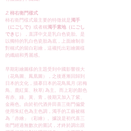
2. 
柿右衛門樣式
柿右衛門樣式最主要的特徵就是
濁手
（にごしで）
或者稱
濁手素地（にごし
できじ
），直譯中文是乳白色瓷胎。是
以獨特的乳白色瓷胎為底，上面繪制非
對稱式的留白彩繪，這襯托出彩繪圖樣
的纖細和秀麗感。
早期彩繪圖樣的主題受到中國影響很大
（花鳥圖、鳳凰圖），之後逐漸回歸到
日本的文化，描摹日本的花鳥風月 (岩梅
鳥、鹿紅葉、秋草) 為主。而上彩的顏色
有赤、綠、黃、青，後期又加入了紫、
金兩色。由於初代酒井田喜三衛門偏愛
使用朱紅色為主色調，濁手的工藝被稱
為「赤繪」（彩繪）。據說是初代喜三
衛門經過無數次的嘗試，才終於調出跟