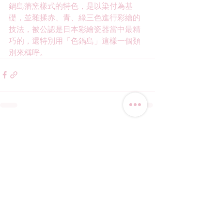
鍋島藩窯樣式的特色，是以染付為基
礎，並雜揉赤、青、綠三色進行彩繪的
技法，被公認是日本彩繪瓷器當中最精
巧的，還特別用「色鍋島」這樣一個類
別來稱呼。
查看全部
相關文章