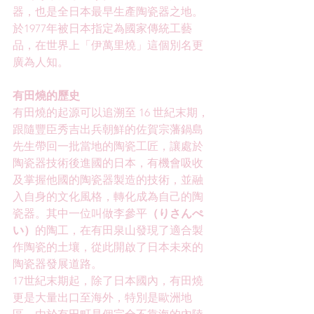
器，也是全日本最早生產陶瓷器之地。
於1977年被日本指定為國家傳統工藝
品，在世界上「伊萬里燒」這個別名更
廣為人知。
有田燒的歷史
有田燒的起源可以追溯至 16 世紀末期，
跟隨豐臣秀吉出兵朝鮮的佐賀宗藩鍋島
先生帶回一批當地的陶瓷工匠，讓處於
陶瓷器技術後進國的日本，有機會吸收
及掌握他國的陶瓷器製造的技術，並融
入自身的文化風格，轉化成為自己的陶
瓷器。其中一位叫做李參平
（りさんぺ
い）
的陶工，在有田泉山發現了適合製
作陶瓷的土壤，從此開啟了日本未來的
陶瓷器發展道路。
17世紀末期起，除了日本國內，有田燒
更是大量出口至海外，特別是歐洲地