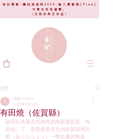
特別優惠:購物滿港幣$650,輸入優惠碼[
free
]
可享本地免運費。
(只限茶具及茶包)​
文章
純粋 JUNSUI
2021年5月14日
有田燒（佐賀縣）
說到日本最具代表性的陶瓷器就是「有
田燒」了。有田燒是在九州佐賀縣有田
町（ありたちょう）一帶生產的陶瓷