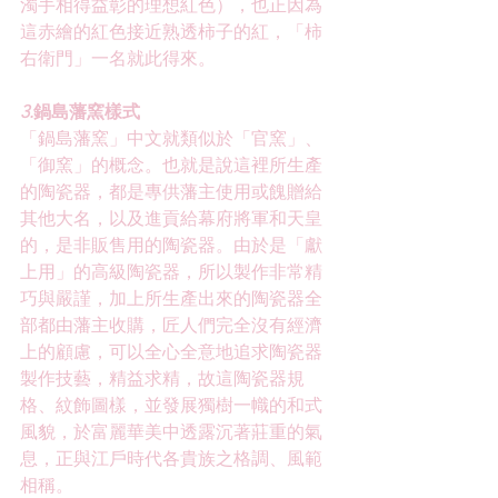
濁手相得益彰的理想紅色），也正因為
這赤繪的紅色接近熟透柿子的紅，「柿
右衛門」一名就此得來。
3.
鍋島藩窯樣式
「鍋島藩窯」中文就類似於「
官窯
」、
「
御窯
」的概念。也就是說這裡所生產
的陶瓷器，都是專供藩主使用或餽贈給
其他大名，以及進貢給幕府將軍和天皇
的，是非販售用的陶瓷器。由於是「獻
上用」的高級陶瓷器，所以製作非常精
巧與嚴謹，加上所生產出來的陶瓷器全
部都由藩主收購，匠人們完全沒有經濟
上的顧慮，可以全心全意地追求陶瓷器
製作技藝，精益求精，故這陶瓷器規
格、紋飾圖樣，並發展獨樹一幟的和式
風貌，於富麗華美中透露沉著莊重的氣
息，正與江戶時代各貴族之格調、風範
相稱。