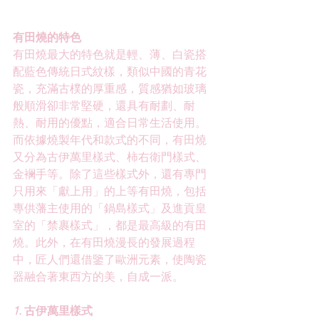
有田燒的特色
有田燒最大的特色就是輕、薄、白瓷搭
配藍色傳統日式紋樣，類似中國的青花
瓷，充滿古樸的厚重感，質感猶如玻璃
般順滑卻非常堅硬，還具有耐劃、耐
熱、耐用的優點，適合日常生活使用。
而依據燒製年代和款式的不同，有田燒
又分為古伊萬里樣式、柿右衛門樣式、
金襕手等。除了這些樣式外，還有專門
只用來「獻上用」的上等有田燒，包括
專供藩主使用的「鍋島樣式」及進貢皇
室的「禁裹樣式」，都是最高級的有田
燒。此外，在有田燒漫長的發展過程
中，匠人們還借鑒了歐洲元素，使陶瓷
器融合著東西方的美，自成一派。
1. 
古伊萬里樣式