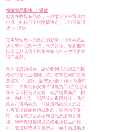
損壞貨品退換 ／ 退款
顧客在收取産品後，一般情況下未得純粋
批准（純粋可全權酌情決定），均不能退
貨 ／ 退款。
在本網站展示的產品的影像可能會與產品
説明並不完全一致，只供參考。顧客無權
以產品與其網上影像並非完全一致而要求
退回產品。
為保障您的權益，請於收到貨品後立即開
啟檢視是否正確與完整。若有任何問題需
要退貨 ／ 退款，請您於3個工作天內通知
本店，並與純粋安排將退換貨品 (注意您須
將商品保持包裝完整，包含購買商品、附
件、內外包裝、贈品等）退回純粋，我們
將進行貨品確認，並於貨品確認無誤後，
方可安排貨品退換或退款，逾期恕不受
理。在檢查退回的損壞貨品及證明文件
後，純粋保留拒絕退款或退換貨品的權
利。若退貨或換貨被接納，而不論退換原