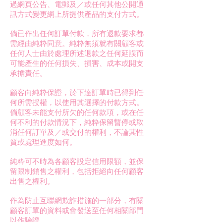
過網頁公告、電郵及／或任何其他公開通
訊方式變更網上所提供產品的支付方式。
倘已作出任何訂單付款，所有退款要求都
需經由純粋同意。純粋無須就有關顧客或
任何人士由於處理所述退款之任何延誤而
可能產生的任何損失、損害、成本或開支
承擔責任。
顧客向純粋保證，於下達訂單時已得到任
何所需授權，以使用其選擇的付款方式。
倘顧客未能支付所欠的任何款項，或在任
何不利的付款情況下，純粋保留暫停或取
消任何訂單及／或交付的權利，不論其性
質或處理進度如何。
純粋可不時為各顧客設定信用限額，並保
留限制銷售之權利，包括拒絕向任何顧客
出售之權利。
作為防止互聯網欺詐措施的一部分，有關
顧客訂單的資料或會發送至任何相關部門
以作驗證。