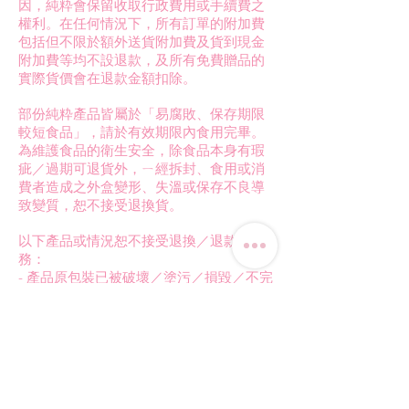
因，純粋會保留收取行政費用或手續費之
權利。在任何情況下，所有訂單的附加費
包括但不限於額外送貨附加費及貨到現金
附加費等均不設退款，及所有免費贈品的
實際貨價會在退款金額扣除。
部份純粋產品皆屬於「易腐敗、保存期限
較短食品」，請於有效期限內食用完畢。
為維護食品的衛生安全，除食品本身有瑕
疵／過期可退貨外，ㄧ經拆封、食用或消
費者造成之外盒變形、失溫或保存不良導
致變質，恕不接受退換貨。
以下產品或情況恕不接受退換／退款服
務：
- 產品原包裝已被破壞／塗污／損毀／不完
整 (包括包裝紙／盒被撕開)；
- 出貨列表、發票、贈品、產品相關配件等
丟失或不齊全；
- 銷售時已特別註明無法退換貨之商品；
- 因客戶存放不宜而產生之產品問題；
- 於運輸期間造成的輕微外觀間題而不影響
產品品質 (包括但不限於外盒／樽身／小配