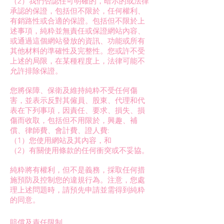
（2）我們否認任可明確的，暗示的或法律
承認的保證，包括但不限於，任何權利、
有銷路性或合適的保證。包括但不限於上
述事項，純粋並無責任或保證網站內容、
或通過這個網站發放的資訊、功能或所有
其他材料的準確性及完整性。您或許不受
上述的局限，在某種程度上，法律可能不
允許排除保證。
您將保障、保衛及維持純粋不受任何傷
害，並表示反對其僱員、股東、代理和代
表在下列事項，因責任、要求、損失、損
傷而收取，包括但不用限於，興趣、補
償、律師費、會計費、證人費:
（1）您使用網站及其內容，和
（2）有關使用條款的任何衝突或不妥協。
純粋將有權利，但不是義務，採取任何措
施預防及控制您的違規行為。注意，您處
理上述問題時，請預先申請並需得到純粋
的同意。
賠償及責任限制