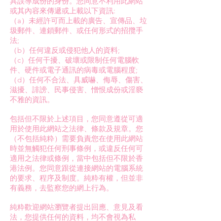
具誤導成份的身份。您同意不利用此網站
或其內容來傳遞或上載以下資訊:
（a）未經許可而上載的廣告、宣傳品、垃
圾郵件、連鎖郵件、或任何形式的招攬手
法;
（b）任何違反或侵犯他人的資料;
（c）任何干擾、破壞或限制任何電腦軟
件、硬件或電子通訊的病毒或電腦程度;
（d）任何不合法、具威嚇、侮辱、傷害、
滋擾、誹謗、民事侵害、憎恨成份或淫褻
不雅的資訊。
包括但不限於上述項目，您同意遵從可適
用於使用此網站之法律、條款及規章。您
（不包括純粋）需要負責您在使用此網站
時並無觸犯任何刑事條例，或違反任何可
適用之法律或條例，當中包括但不限於香
港法例。您同意跟從連接網站的電腦系統
的要求、程序及制度。純粋有權，但並非
有義務，去監察您的網上行為。
純粋歡迎網站瀏覽者提出回應、意見及看
法，您提供任何的資料，均不會視為私