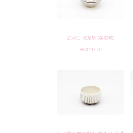
快速瀏覽
虹彩白 抹茶碗 (美濃燒)
價格
HK$447.00