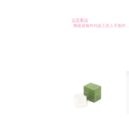
注
意事項:
- 陶瓷器每件均由工匠人手製