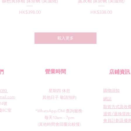
快速瀏覽
快速瀏覽
鶸色黄緑釉 抹茶碗 (美濃燒)
藁灰釉 抹茶碗 (美濃燒)
價格
價格
HK$398.00
HK$338.00
載入更多
們
​營業時間
​店鋪資訊
​購物須知
4080
星期四
休息
mail.com
其他日子 敬請預約
​網誌
14號
​取貨方式及收
8C室
*WhatsApp/DM 查詢服務:
退貨/退換貨政
每天10am - 7pm
會員計劃及優
​(其他時間會回覆比較慢)