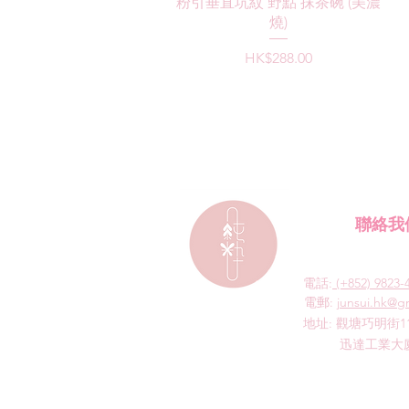
快速瀏覽
粉引垂直坑紋 野點 抹茶碗 (美濃
燒)
價格
HK$288.00
聯絡我
電話:
(+852) 9823-
​電郵:
junsui.hk@g
​地址: 觀塘巧明街1
迅達工業大廈