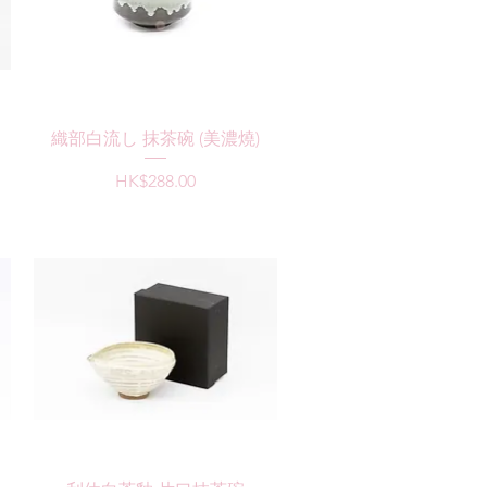
快速瀏覽
織部白流し 抹茶碗 (美濃燒)
價格
HK$288.00