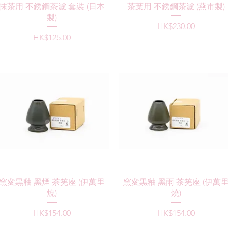
快速瀏覽
快速瀏覽
抹茶用 不銹鋼茶濾 套裝 (日本
茶葉用 不銹鋼茶濾 (燕市製)
製)
價格
HK$230.00
價格
HK$125.00
快速瀏覽
快速瀏覽
窯変黒釉 黑煙 茶筅座 (伊萬里
窯変黒釉 黑雨 茶筅座 (伊萬
燒)
燒)
價格
價格
HK$154.00
HK$154.00