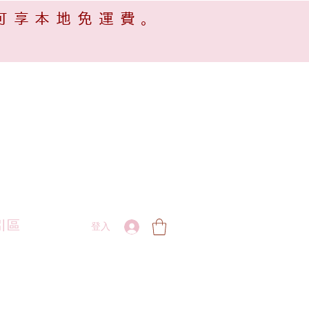
可享本地免運費。
引區
登入