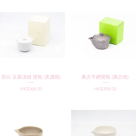
快速瀏覽
快速瀏覽
茶白 玉露淡綠 寶瓶 (美濃燒)
萬古平網寶瓶 (萬古燒)
價格
價格
HK$368.00
HK$398.00