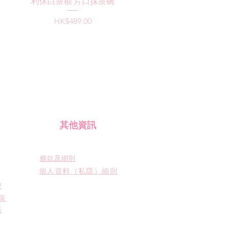
快速瀏覽
利休白茶釉 片口抹茶碗
價格
HK$489.00
​其他資訊
條款及細則
個人資料（私隱）細則
費
策
惠