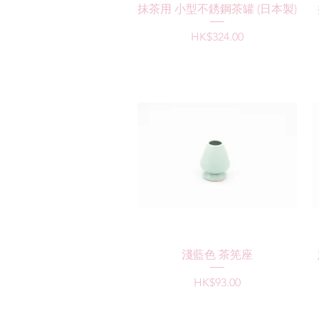
快速瀏覽
抹茶用 小型不銹鋼茶罐 (日本製)
價格
HK$324.00
快速瀏覽
淺藍色 茶筅座
價格
HK$93.00