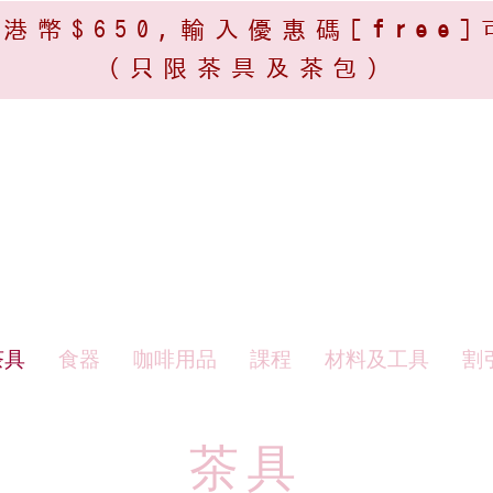
港幣$650,輸入優惠碼[
free
]
(只限茶具及茶包)​
茶具
食器
咖啡用品
課程
材料及工具
割
​​茶具