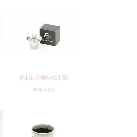
快速瀏覽
富士山 冷酒杯 (燕市製)
價格
HK$240.00