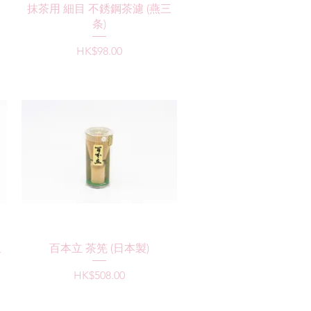
快速瀏覽
抹茶用 細目 不銹鋼茶濾 (燕三
条)
價格
HK$98.00
快速瀏覽
里
百本立 茶筅 (日本製)
價格
HK$508.00