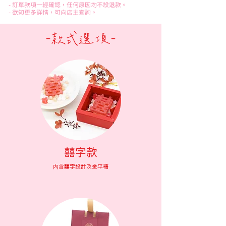
- 訂單款項一經確認，任何原因均不設退款。
- 欲知更多詳情，可向店主查詢。
-款式選項-
​囍字款
內含囍字設計及金平糖