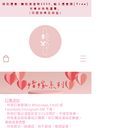
特別優惠:購物滿港幣$650,輸入優惠碼[
free
]
可享本地免運費。
(只限茶具及茶包)​
婚嫁系列
訂購須知
- 所有訂單敬請以 WhatsApp, Email 或
Facebook/Instagram DM 下單。
- 所有訂單必須提前至少21日預訂，不接受急單。
- 所有產品設有最低訂購額，如訂購未滿指定數量，
價格或會調整。
- 所有款式一經確認，恕不更改，敬請留意。