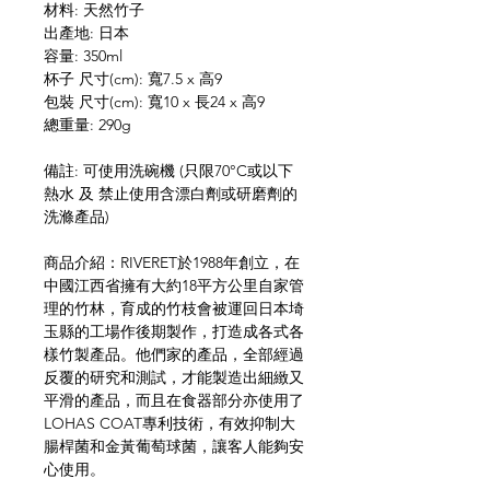
材料: 天然竹子
出產地: 日本
容量: 350ml
杯子 尺寸(cm): 寬7.5 x 高9
包裝 尺寸(cm): 寬10 x 長24 x 高9
總重量: 290g
備註: 可使用洗碗機 (只限70°C或以下
熱水 及 禁止使用含漂白劑或研磨劑的
洗滌產品)
商品介紹：RIVERET於1988年創立，在
中國江西省擁有大約18平方公里自家管
理的竹林，育成的竹枝會被運回日本埼
玉縣的工場作後期製作，打造成各式各
樣竹製產品。他們家的產品，全部經過
反覆的研究和測試，才能製造出細緻又
平滑的產品，而且在食器部分亦使用了
LOHAS COAT專利技術，有效抑制大
腸桿菌和金黃葡萄球菌，讓客人能夠安
心使用。