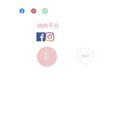
純粋平台
聯絡我們
電話:
(+852) 9823-4080
​電郵:
junsui.hk@gmail.com
​地址: 觀塘巧明街114號
迅達工業大廈8C室
​營業時間
星期四
休息