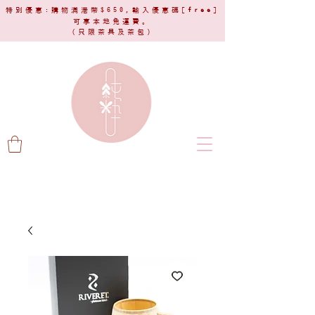
特別優惠:購物滿港幣$650,輸入優惠碼[
free
]
可享本地免運費。
(只限茶具及茶包)​