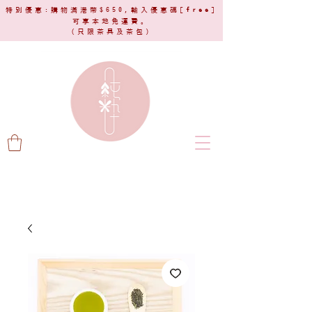
特別優惠:購物滿港幣$650,輸入優惠碼[
free
]
可享本地免運費。
(只限茶具及茶包)​