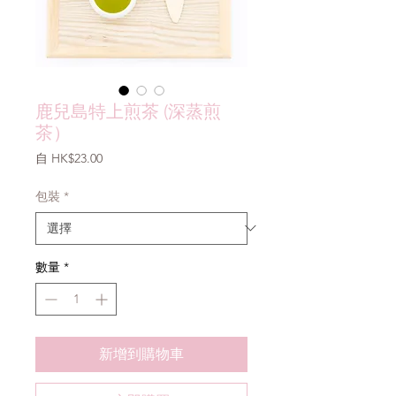
鹿兒島特上煎茶 (深蒸煎
茶）
促
自
HK$23.00
銷
價
包裝
*
格
數量
*
新增到購物車