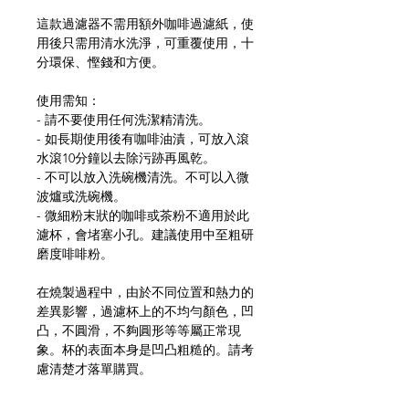
這款過濾器不需用額外咖啡過濾紙，使
用後只需用清水洗淨，可重覆使用，十
分環保、慳錢和方便。
使用需知：
- 請不要使用任何洗潔精清洗。
- 如長期使用後有咖啡油漬，可放入滾
水滾10分鐘以去除污跡再風乾。
- 不可以放入洗碗機清洗。不可以入微
波爐或洗碗機。
- 微細粉末狀的咖啡或茶粉不適用於此
濾杯，會堵塞小孔。建議使用中至粗研
磨度啡啡粉。
在燒製過程中，由於不同位置和熱力的
差異影響，過濾杯上的不均勻顏色，凹
凸，不圓滑，不夠圓形等等屬正常現
象。杯的表面本身是凹凸粗糙的。請考
慮清楚才落單購買。