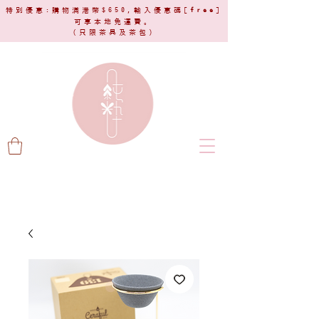
特別優惠:購物滿港幣$650,輸入優惠碼[
free
]
可享本地免運費。
(只限茶具及茶包)​