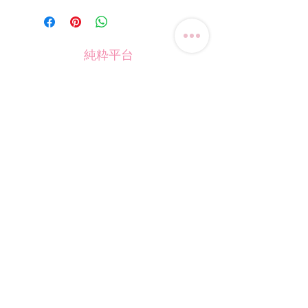
純粋平台
聯絡我們
電話:
(+852) 9823-4080
​電郵:
junsui.hk@gmail.com
​地址: 觀塘巧明街114號
迅達工業大廈8C室
​營業時間
星期四
休息