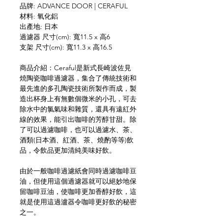
品牌: ADVANCE DOOR | CERAFUL
材料: 氧化鋁
出產地: 日本
過濾器 尺寸(cm): 寬11.5 x 高6
支架 尺寸(cm): 寬11.3 x 高16.5
商品介紹：Ceraful是新式長崎波佐見
焼陶瓷咖啡過濾器，集合了傳統技術和
最先進的多孔陶瓷技術所製作而成，製
造出杯身上有無數個微米的小孔，可去
除水中的氯氣味和雜質，還具有遠紅外
線的效果，能引出咖啡的芳醇甘甜。除
了可以過濾咖啡，也可以過濾水、茶、
酒類(日本酒、紅酒、茶、燒酌等等)飲
品，令飲品更加清純美味好飲。
由於一般咖啡過濾紙會同時過濾咖啡豆
油，但使用這個過濾器就可以絕妙地保
留咖啡豆油，使咖啡更加香醇好飲，這
就是使用這過瀘器令咖啡更好飲的秘密
之一。