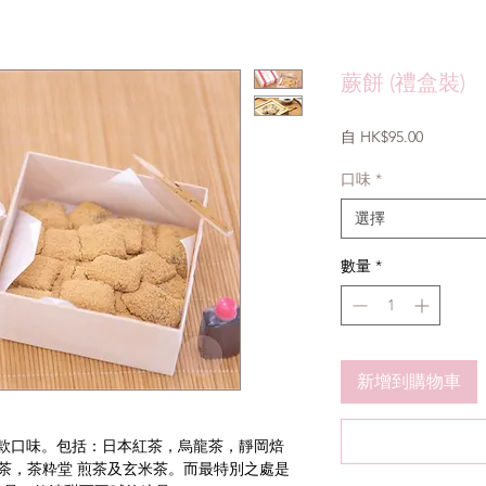
蕨餅 (禮盒裝)
促
自
HK$95.00
銷
價
口味
*
格
選擇
數量
*
新增到購物車
款口味。包括：日本紅茶，烏龍茶，靜岡焙
抹茶，茶粋堂 煎茶及玄米茶。而最特別之處是