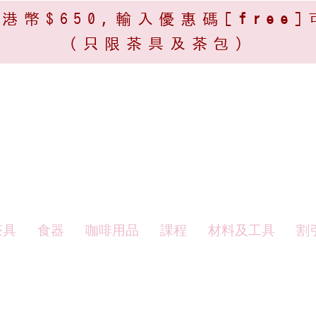
港幣$650,輸入優惠碼[
free
]
(只限茶具及茶包)​
茶具
食器
咖啡用品
課程
材料及工具
割