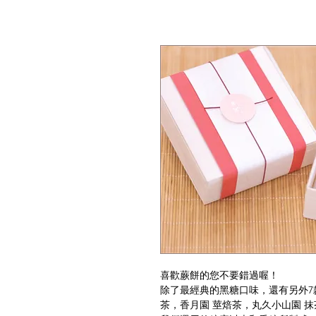
喜歡蕨餅的您不要錯過喔！
除了最經典的黑糖口味，還有另外7
茶，香月園 莖焙茶，丸久小山園 