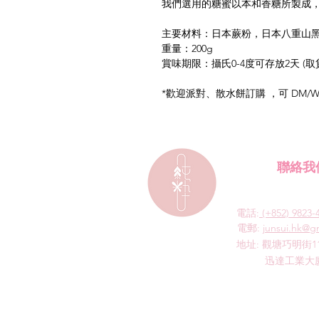
我們選用的糖蜜以本和香糖所製成
主要材料：日本蕨粉，日本八重山
重量：200g
賞味期限：攝氏0-4度可存放2天 
*歡迎派對、散水餅訂購 ，可 DM/Wh
聯絡我
電話:
(+852) 9823-
​電郵:
junsui.hk@g
​地址: 觀塘巧明街1
迅達工業大廈