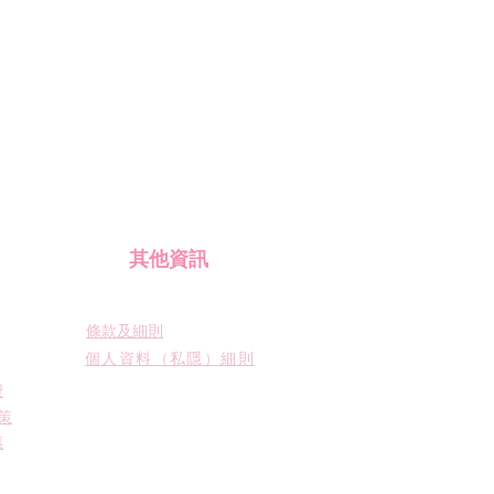
​其他資訊
條款及細則
個人資料（私隱）細則
費
策
惠