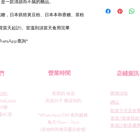
，是一款清甜而不膩的糖品。
黑糖，日本烘焙黃豆粉、日本本和香糖、茶粉
(取貨當天起計)、室溫則須當天食用完畢
atsApp查詢*
們
​營業時間
​店鋪資訊
​購物須知
4080
星期四
休息
mail.com
其他日子 敬請預約
​網誌
14號
​取貨方式及收
8C室
*WhatsApp/DM 查詢服務:
退貨/退換貨政
每天10am - 7pm
會員計劃及優
​(其他時間會回覆比較慢)