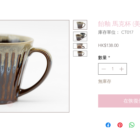
飴釉 馬克杯 (
庫存單位： CT017
價
HK$138.00
格
數量
*
無庫存
在恢復