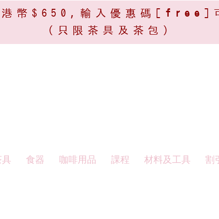
港幣$650,輸入優惠碼[
free
]
(只限茶具及茶包)​
茶具
食器
咖啡用品
課程
材料及工具
割