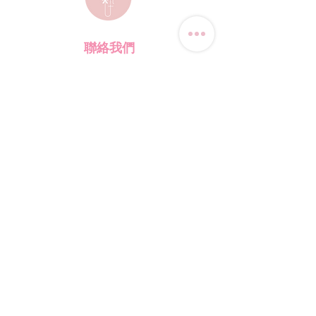
聯絡我們
電話:
(+852) 9823-4080
​電郵:
junsui.hk@gmail.com
​地址: 觀塘巧明街114號
迅達工業大廈8C室
​營業時間
星期四
休息
其他日子 敬請預約
*WhatsApp/DM 查詢服務:
每天10am - 7pm
​(其他時間會回覆比較慢)
​店鋪資訊
​購物須知