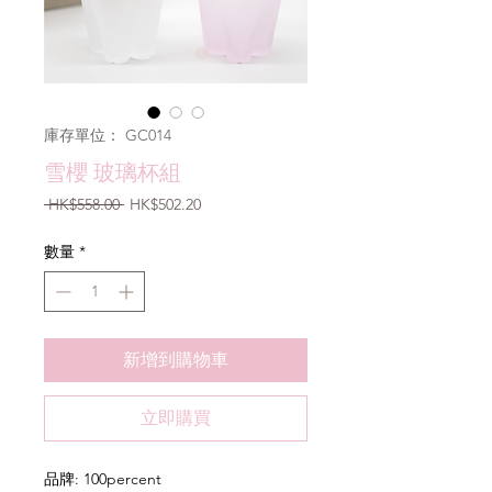
庫存單位： GC014
雪櫻 玻璃杯組
一
促
 HK$558.00 
HK$502.20
般
銷
價
價
數量
*
格
格
新增到購物車
立即購買
品牌: 100percent