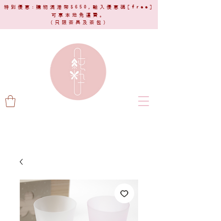
特別優惠:購物滿港幣$650,輸入優惠碼[
free
]
可享本地免運費。
(只限茶具及茶包)​