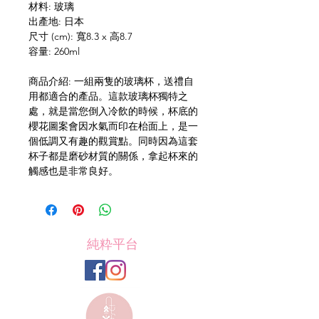
材料: 玻璃
出產地: 日本
尺寸 (cm): 寬8.3 x 高8.7
容量: 260ml
商品介紹: 一組兩隻的玻璃杯，送禮自
用都適合的產品。這款玻璃杯獨特之
處，就是當您倒入冷飲的時候，杯底的
櫻花圖案會因水氣而印在枱面上，是一
個低調又有趣的觀賞點。同時因為這套
杯子都是磨砂材質的關係，拿起杯來的
觸感也是非常良好。
純粋平台