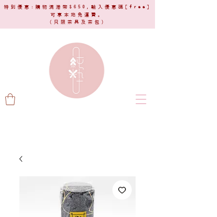
特別優惠:購物滿港幣$650,輸入優惠碼[
free
]
可享本地免運費。
(只限茶具及茶包)​