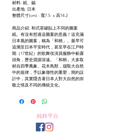
材料: 紙、錫
出產地: 日本
整體尺寸(cm) : 寬7.5 x 高14.2
商品介紹: 和式茶罐貼上不同的圖案
紙。有沒有想過這圖案的意義﹖這充滿
日本風的圖案，稱為「和柄」。最早可
追溯至日本平安時代，甚至早在江戶時
期（17世紀）的歌舞伎演員服飾中嶄露
頭角，歷史淵源深遠。「和柄」大多取
材自四季萬象、花木鳥獸，擷取大自然
中的規律，予以象徵性的重塑，簡約設
計中，其實隱含著日本人對大自然的崇
敬之情及不同的傳統文化。
純粋平台