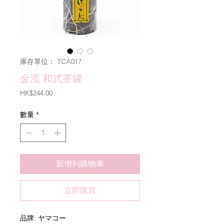
庫存單位： TCA017
金流 和式茶罐
價
HK$244.00
格
數量
*
新增到購物車
立即購買
品牌: ヤマコー