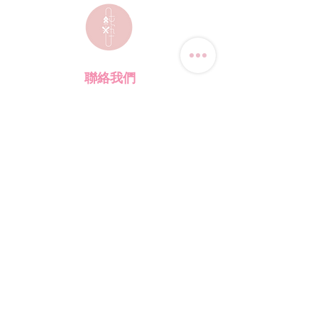
聯絡我們
電話:
(+852) 9823-4080
​電郵:
junsui.hk@gmail.com
​地址: 觀塘巧明街114號
迅達工業大廈8C室
​營業時間
星期四
休息
其他日子 敬請預約
*WhatsApp/DM 查詢服務:
每天10am - 7pm
​(其他時間會回覆比較慢)
​店鋪資訊