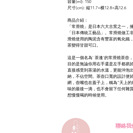
容量(ml): 150
尺寸(cm): 縦11.7×横12.8×高12.6
商品介紹：
「常滑燒」是日本六大古窯之一，
「日本傳統工藝品」。常滑燒做工
滑燒使用的陶泥含有豐富的氧化鐵
茶變得甘甜可口。
這是一個名為’ 茶逢‘的常滑燒茶
目的是無論你用右手還是左手都易
直接感受到茶湯的水溫，更能沖泡
納，不佔空間。茶壺口寬的設計便
網，壺嘴也在蓋子上，稱為“天上的
味的最後一滴，也不會留下任何雜
想慢慢喝的時候使用。
聯絡我