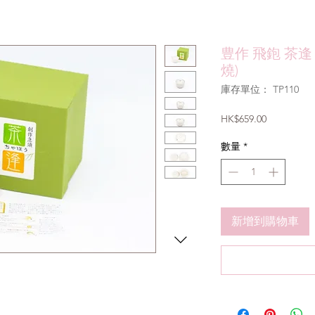
豊作 飛鉋 茶逢
燒)
庫存單位： TP110
價
HK$659.00
格
數量
*
新增到購物車