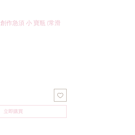
 創作急須 小 寶瓶 (常滑
立即購買