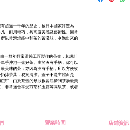
擁有超過一千年的歷史，被日本國家評定為
非凡，耐用輕巧，具高度美感及藝術性。因常
，所以常滑燒能中和茶的苦澀味，令泡出來的
壺，由一群年輕常滑燒工匠製作的茶壺，其設計
於單手沖泡一壺好茶。由於沒有手柄，你可以
出最美味的茶；亦因為沒有手柄，所以方便收
於扔掉茶葉，易於清潔。蓋子不是主體而是
爐茶”，由於茶壺的形狀很容易擠到茶湯最美
質，非常適合享受煎茶和玉露等高級茶，或者
們
​營業時間
​店鋪資訊