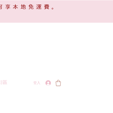
可享本地免運費。
引區
登入