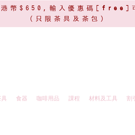
港幣$650,輸入優惠碼[
free
]
(只限茶具及茶包)​
茶具
食器
咖啡用品
課程
材料及工具
割