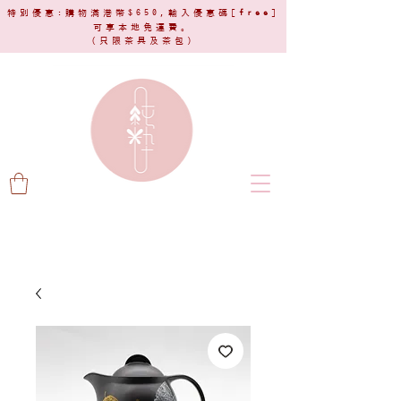
特別優惠:購物滿港幣$650,輸入優惠碼[
free
]
可享本地免運費。
(只限茶具及茶包)​