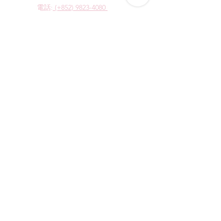
電話:
(+852) 9823-4080
​電郵:
junsui.hk@gmail.com
​地址: 觀塘巧明街114號
迅達工業大廈8C室
​營業時間
星期四
休息
其他日子 敬請預約
*WhatsApp/DM 查詢服務:
每天10am - 7pm
​(其他時間會回覆比較慢)
​店鋪資訊
​購物須知
​網誌
​取貨方式及收費
退貨/退換貨政策
會員計劃及優惠