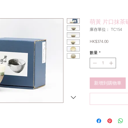
萌黃 片口抹茶碗
庫存單位： TC154
價
HK$374.00
格
數量
*
新增到購物車