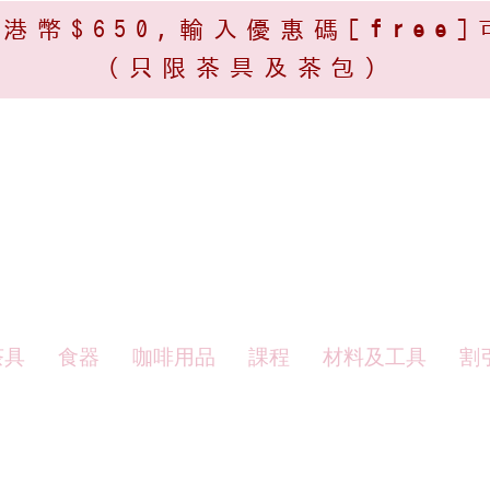
港幣$650,輸入優惠碼[
free
]
(只限茶具及茶包)​
茶具
食器
咖啡用品
課程
材料及工具
割