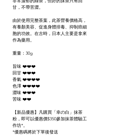
非常濃郁的綠茶，但好的抹茶只有回
甘，不帶苦澀。
由於使用完整茶葉，此茶營養價格高，
有養顏美容、促進身體排毒、抑制癌細
胞的功效。在古時，日本人主要是拿來
作為藥用。
重量：30g
旨味 ❤️❤️❤️
回甘 ❤️❤️❤️
香氣 ❤️❤️❤️❤️
色澤 ❤️❤️❤️❤️
澀味 ❤️❤️❤️
苦味 ❤️❤️
【新品優惠】凡購買「幸の白」抹茶
粉，即可以優惠價$350參加抹茶體驗工
作坊*。
*優惠碼將於下單後發送