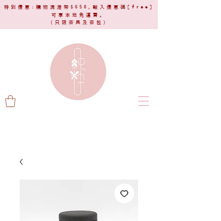
特別優惠:購物滿港幣$650,輸入優惠碼[
free
]
可享本地免運費。
(只限茶具及茶包)​