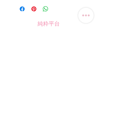
純粋平台
聯絡我們
電話:
(+852) 9823-4080
​電郵:
junsui.hk@gmail.com
​地址: 觀塘巧明街114號
迅達工業大廈8C室
​營業時間
星期四
休息