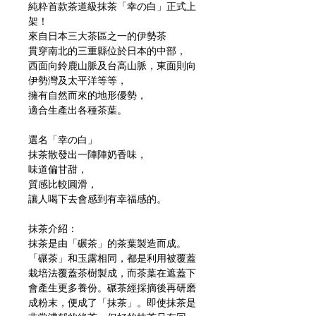
純粋首款茶道級抹茶「幸の白」正式上
架！
來自日本三大茶區之一的伊勢茶
貫穿南北的三重縣位於日本的中部，
西面向鈴鹿山脈及台高山脈，東面則向
伊勢灣及太平洋等等，
擁有自然而來的地形優勢，
適合生產出各種茶葉。
選名「幸の白」
抹茶散發出一陣陣奶香味，
味道偏甘甜，
質感比較圓滑，
讓人喝下去會感到有幸福感的。
抹茶介紹：
抹茶是由「碾茶」的茶葉製造而成。
「碾茶」和玉露相同，都是利用被覆蓋
栽培法覆蓋茶樹製成，而茶葉在遮蓋下
會產生更多養份。碾茶經採摘後再研磨
成粉末，便成了「抹茶」。即使抹茶是