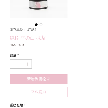
庫存單位： JT084
純粋 幸の白 抹茶
價
HK$150.00
格
數量
*
新增到購物車
立即購買
重磅登場！