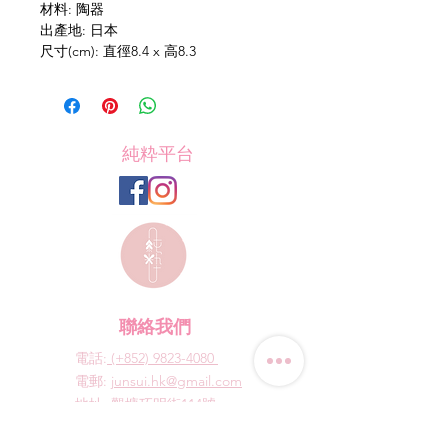
材料: 陶器
出產地: 日本
尺寸(cm): 直徑8.4 x 高8.3
純粋平台
聯絡我們
電話:
(+852) 9823-4080
​電郵:
junsui.hk@gmail.com
​地址: 觀塘巧明街114號
迅達工業大廈8C室