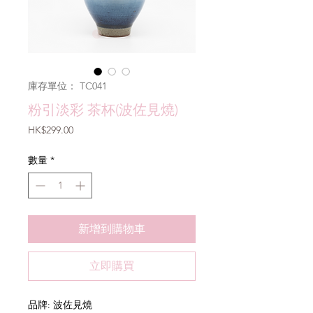
庫存單位： TC041
粉引淡彩 茶杯(波佐見燒)
價
HK$299.00
格
數量
*
新增到購物車
立即購買
品牌: 波佐見燒