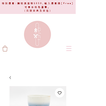
特別優惠:購物滿港幣$650,輸入優惠碼[
free
]
可享本地免運費。
(只限茶具及茶包)​