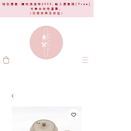
特別優惠:購物滿港幣$650,輸入優惠碼[
free
]
可享本地免運費。
(只限茶具及茶包)​