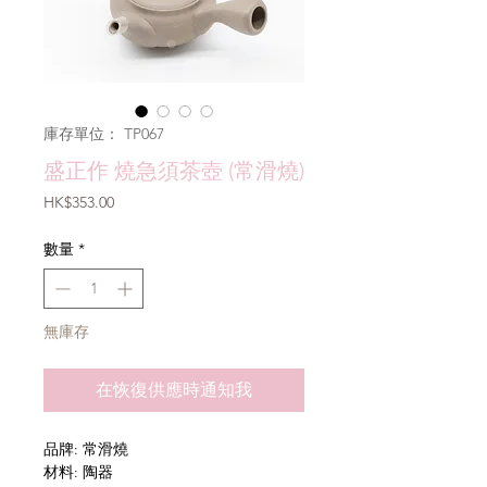
庫存單位： TP067
盛正作 燒急須茶壺 (常滑燒)
價
HK$353.00
格
數量
*
無庫存
在恢復供應時通知我
品牌: 常滑燒
材料: 陶器