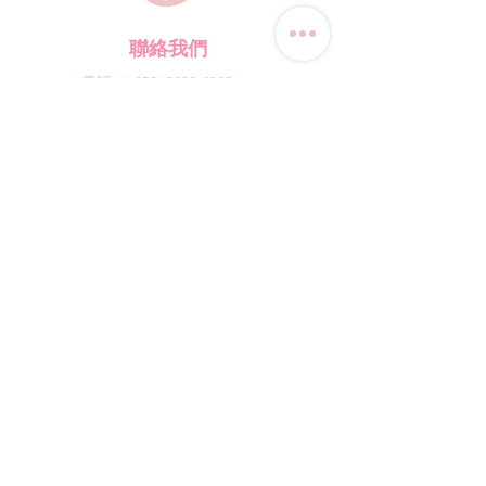
聯絡我們
電話:
(+852) 9823-4080
​電郵:
junsui.hk@gmail.com
​地址: 觀塘巧明街114號
迅達工業大廈8C室
​營業時間
星期四
休息
其他日子 敬請預約
*WhatsApp/DM 查詢服務:
每天10am - 7pm
​(其他時間會回覆比較慢)
​店鋪資訊
​購物須知
​網誌