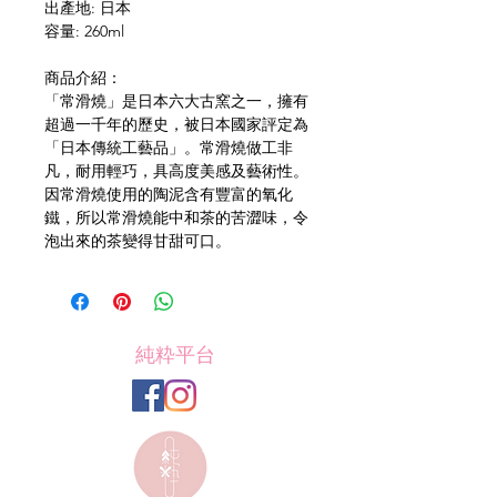
出產地: 日本
容量: 260ml
商品介紹：
「常滑燒」是日本六大古窯之一，擁有
超過一千年的歷史，被日本國家評定為
「日本傳統工藝品」。常滑燒做工非
凡，耐用輕巧，具高度美感及藝術性。
因常滑燒使用的陶泥含有豐富的氧化
鐵，所以常滑燒能中和茶的苦澀味，令
泡出來的茶變得甘甜可口。
純粋平台