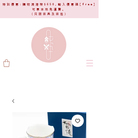
特別優惠:購物滿港幣$650,輸入優惠碼[
free
]
可享本地免運費。
(只限茶具及茶包)​