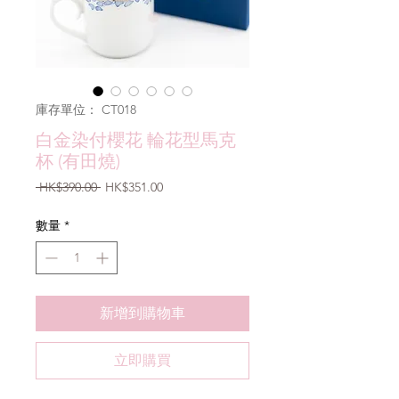
庫存單位： CT018
白金染付櫻花 輪花型馬克
杯 (有田燒)
一
促
 HK$390.00 
HK$351.00
般
銷
價
價
數量
*
格
格
新增到購物車
立即購買