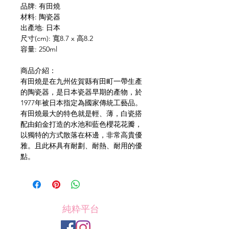
品牌: 有田燒
材料: 陶瓷器
出產地: 日本
尺寸(cm): 寬8.7 x 高8.2
容量: 250ml
商品介紹：
有田燒是在九州佐賀縣有田町一帶生產
的陶瓷器，是日本瓷器早期的產物，於
1977年被日本指定為國家傳統工藝品。
有田燒最大的特色就是輕、薄，白瓷搭
配由鉑金打造的水池和藍色櫻花花瓣，
以獨特的方式散落在杯邊，非常高貴優
雅。且此杯具有耐劃、耐熱、耐用的優
點。
純粋平台