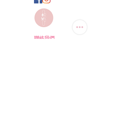
聯絡我們
電話:
(+852) 9823-4080
​電郵:
junsui.hk@gmail.com
​地址: 觀塘巧明街114號
迅達工業大廈8C室
​營業時間
星期四
休息
其他日子 敬請預約
*WhatsApp/DM 查詢服務:
每天10am - 7pm
​(其他時間會回覆比較慢)