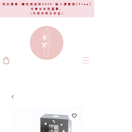
特別優惠:購物滿港幣$650,輸入優惠碼[
free
]
可享本地免運費。
(只限茶具及茶包)​