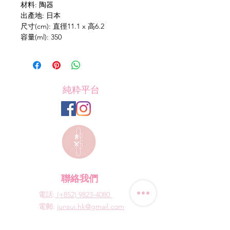
材料: 陶器
出產地: 日本
尺寸(cm): 直徑11.1 x 高6.2
容量(ml): 350
純粋平台
聯絡我們
電話:
(+852) 9823-4080
​電郵:
junsui.hk@gmail.com
​地址: 觀塘巧明街114號
迅達工業大廈8C室