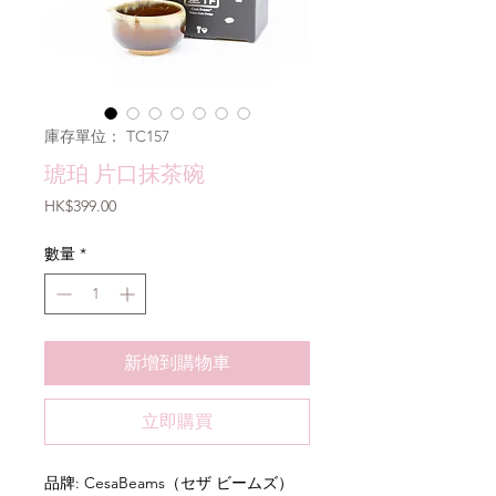
庫存單位： TC157
琥珀 片口抹茶碗
價
HK$399.00
格
數量
*
新增到購物車
立即購買
品牌: CesaBeams（セザ ビームズ）