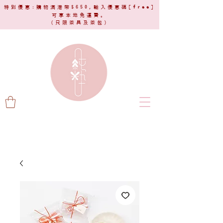
特別優惠:購物滿港幣$650,輸入優惠碼[
free
]
可享本地免運費。
(只限茶具及茶包)​