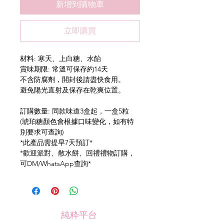
新增到購物車
立即購買
材料: 寒天、上白糖、水飴
賞味期限: 常溫可保存約14天
不含防腐劑，開封後請盡快食用。
避免陽光直射及保存在乾爽位置。
訂購數量: 同款味道3盒起，一盒5粒
(琥珀糖顏色會根據口味變化，如有特
別要求可查詢)
*此產品需提早7天預訂*
*歡迎派對、散水餅、回禮禮物訂購，
可DM/WhatsApp查詢*
純粋平台