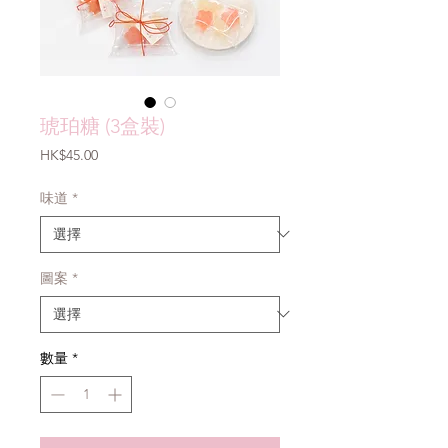
琥珀糖 (3盒裝)
價
HK$45.00
格
味道
*
圖案
*
數量
*