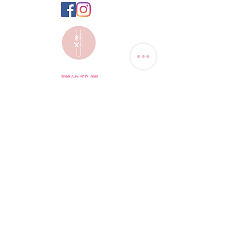
聯絡我們
電話:
(+852) 9823-4080
​電郵:
junsui.hk@gmail.com
​地址: 觀塘巧明街114號
迅達工業大廈8C室
​營業時間
星期四
休息
其他日子 敬請預約
*WhatsApp/DM 查詢服務:
每天10am - 7pm
​(其他時間會回覆比較慢)