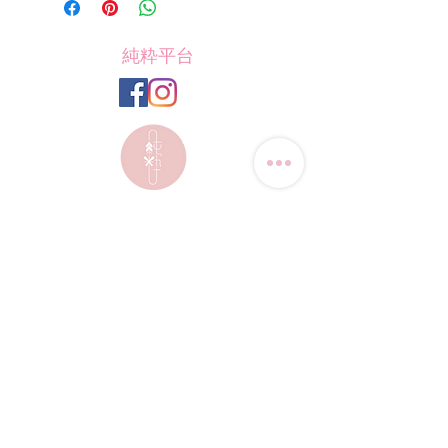
純粋平台
聯絡我們
電話:
(+852) 9823-4080
​電郵:
junsui.hk@gmail.com
​地址: 觀塘巧明街114號
迅達工業大廈8C室
​營業時間
星期四
休息
其他日子 敬請預約