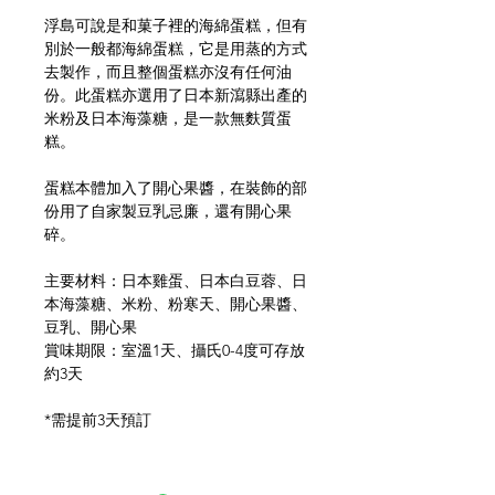
浮島可說是和菓子裡的海綿蛋糕，但有
別於一般都海綿蛋糕，它是用蒸的方式
去製作，而且整個蛋糕亦沒有任何油
份。此蛋糕亦選用了日本新瀉縣出產的
米粉及日本海藻糖，是一款無麩質蛋
糕。
蛋糕本體加入了開心果醬，在裝飾的部
份用了自家製豆乳忌廉，還有開心果
碎。
主要材料：日本雞蛋、日本白豆蓉、日
本海藻糖、米粉、粉寒天、開心果醬、
豆乳、開心果
賞味期限：室溫1天、攝氏0-4度可存放
約3天
*需提前3天預訂