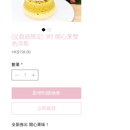
[父親節限定] 3吋 開心果雙
色浮島
價
HK$158.00
格
數量
*
新增到購物車
立即購買
全新推出 開心果味！