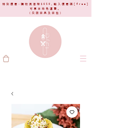
特別優惠:購物滿港幣$650,輸入優惠碼[
free
]
可享本地免運費。
(只限茶具及茶包)​