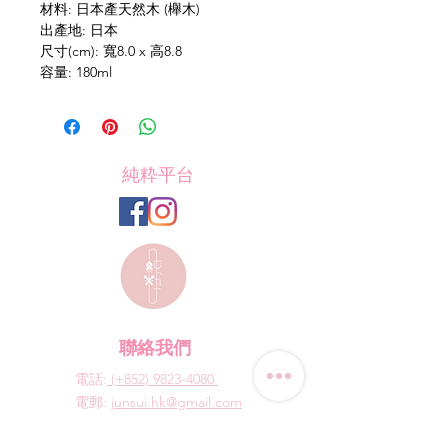
材料: 日本產天然木 (櫸木)
出產地: 日本
尺寸(cm): 寬8.0 x 高8.8
容量: 180ml
純粋平台
聯絡我們
電話:
(+852) 9823-4080
​電郵:
junsui.hk@gmail.com
​地址: 觀塘巧明街114號
迅達工業大廈8C室