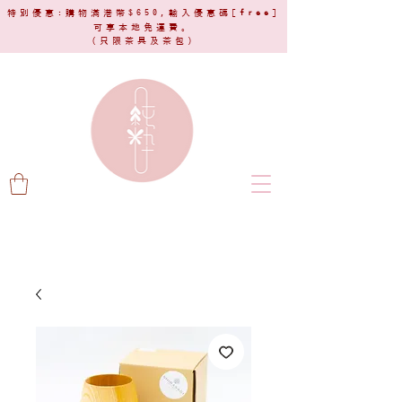
特別優惠:購物滿港幣$650,輸入優惠碼[
free
]
可享本地免運費。
(只限茶具及茶包)​