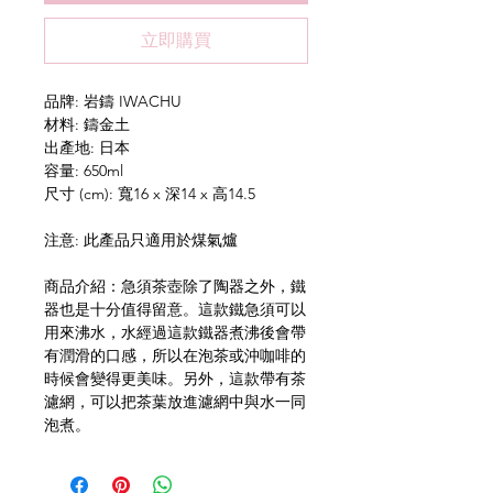
立即購買
品牌: 岩鑄 IWACHU
材料: 鑄金土
出產地: 日本
容量: 650ml
尺寸 (cm): 寬16 x 深14 x 高14.5
注意: 此產品只適用於煤氣爐
商品介紹：急須茶壺除了陶器之外，鐵
器也是十分值得留意。這款鐵急須可以
用來沸水，水經過這款鐵器煮沸後會帶
有潤滑的口感，所以在泡茶或沖咖啡的
時候會變得更美味。另外，這款帶有茶
濾網，可以把茶葉放進濾網中與水一同
泡煮。