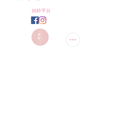
純粋平台
聯絡我們
電話:
(+852) 9823-4080
​電郵:
junsui.hk@gmail.com
​地址: 觀塘巧明街114號
迅達工業大廈8C室
​營業時間
星期四
休息
其他日子 敬請預約