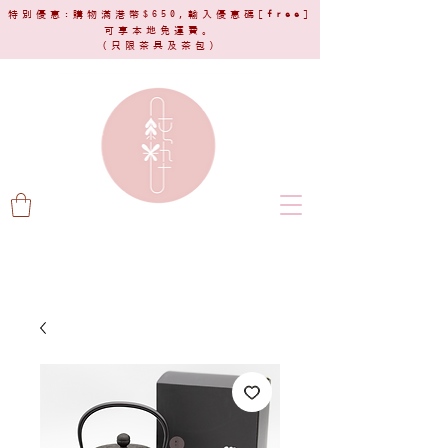
特別優惠:購物滿港幣$650,輸入優惠碼[
free
]
可享本地免運費。
(只限茶具及茶包)​