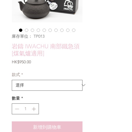
庫存單位： TP013
岩鑄 IWACHU 南部鐵急須
[煤氣爐適用]
價
HK$950.00
格
款式
*
數量
*
新增到購物車