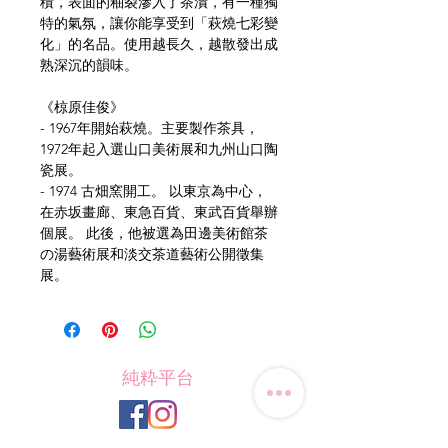
積，表面的釉裂滲入了茶漬，有一種獨
特的氣氛，讓你能享受到「萩燒七彩變
化」的名品。使用越長久，越散發出成
熟深沉的韻味。
《椋原佳俊》
- 1967年開始萩燒。主要製作茶具，
1972年起入選山口美術展和九州山口陶
瓷展。
- 1974 古畑窯開工。 以東京為中心，
在赤坂畫廊、東急百貨、東武百貨舉辦
個展。 此後，他被選為田邊美術館茶
の湯藝術展和淡交茶道藝術公開徵集
展。
純粋平台