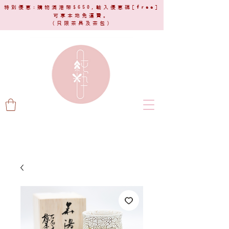
特別優惠:購物滿港幣$650,輸入優惠碼[
free
]
可享本地免運費。
(只限茶具及茶包)​