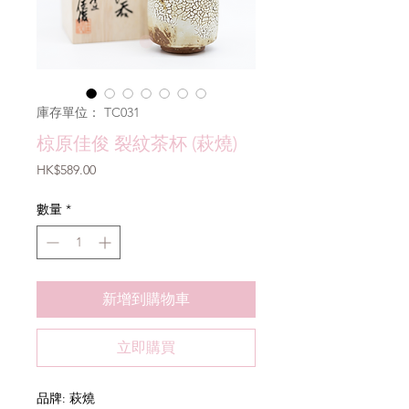
庫存單位： TC031
椋原佳俊 裂紋茶杯 (萩燒)
價
HK$589.00
格
數量
*
新增到購物車
立即購買
品牌: 萩燒