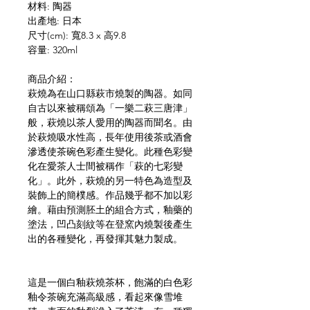
材料: 陶器
出產地: 日本
尺寸(cm): 寬8.3 x 高9.8
容量: 320ml
商品介紹：
萩燒為在山口縣萩市燒製的陶器。如同
自古以來被稱頌為「一樂二萩三唐津」
般，萩燒以茶人愛用的陶器而聞名。由
於萩燒吸水性高，長年使用後茶或酒會
滲透使茶碗色彩產生變化。此種色彩變
化在愛茶人士間被稱作「萩的七彩變
化」。此外，萩燒的另一特色為造型及
裝飾上的簡樸感。作品幾乎都不加以彩
繪。藉由預測胚土的組合方式，釉藥的
塗法，凹凸刻紋等在登窯內燒製後產生
出的各種變化，再發揮其魅力製成。
這是一個白釉萩燒茶杯，飽滿的白色彩
釉令茶碗充滿高級感，看起來像雪堆