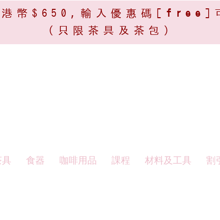
港幣$650,輸入優惠碼[
free
]
(只限茶具及茶包)​
茶具
食器
咖啡用品
課程
材料及工具
割