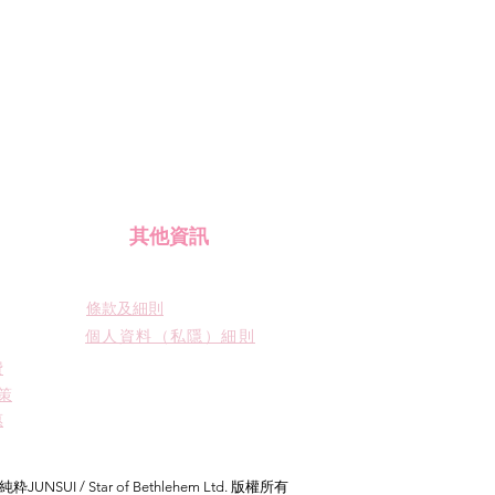
​其他資訊
條款及細則
個人資料（私隱）細則
費
策
惠
 純粋JUNSUI / Star of Bethlehem Ltd. 版權所有