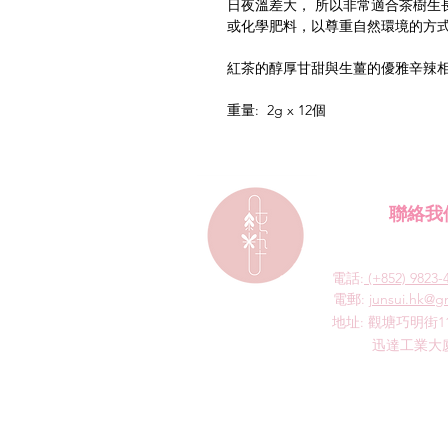
日夜溫差大， 所以非常適合茶樹生
或化學肥料，以尊重自然環境的方
紅茶的醇厚甘甜與生薑的優雅辛辣
重量: 2g x 12個
聯絡我
電話:
(+852) 9823-
​電郵:
junsui.hk@g
​地址: 觀塘巧明街1
迅達工業大廈