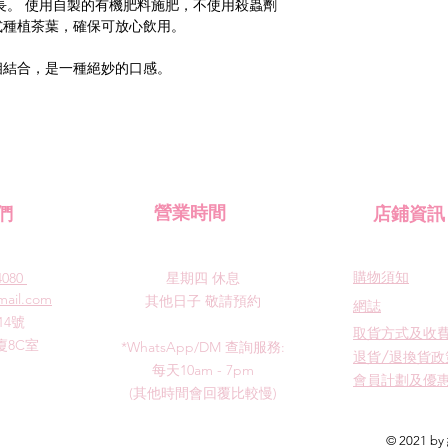
長。 使用自製的有機肥料施肥，不使用殺蟲劑
式種植茶葉，確保可放心飲用。
相結合，是一種絕妙的口感。
們
​營業時間
​店鋪資訊
​購物須知
4080
星期四
休息
mail.com
其他日子 敬請預約
​網誌
14號
​取貨方式及收
8C室
*WhatsApp/DM 查詢服務:
退貨/退換貨政
每天10am - 7pm
會員計劃及優
​(其他時間會回覆比較慢)
© 2021 by