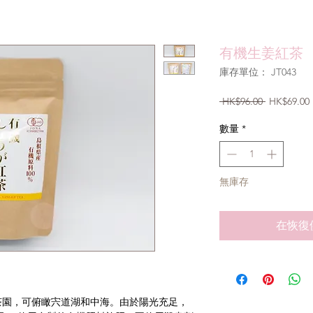
有機生姜紅茶
庫存單位： JT043
一
 HK$96.00 
HK$69.00
般
價
數量
*
格
無庫存
在恢復
。
茶園，可俯瞰宍道湖和中海。由於陽光充足，