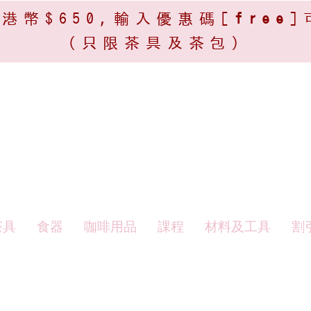
港幣$650,輸入優惠碼[
free
]
(只限茶具及茶包)​
茶具
食器
咖啡用品
課程
材料及工具
割