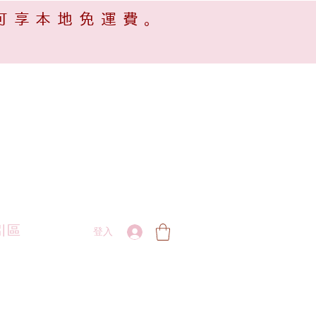
可享本地免運費。
引區
登入