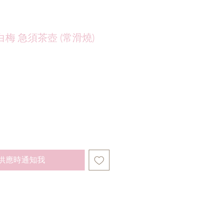
梅 急須茶壺 (常滑燒)
供應時通知我