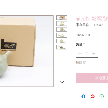
晶光作 魁篙泥白
庫存單位： TP049
價
HK$402.00
格
數量
*
無庫存
在恢復