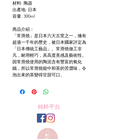
材料: 陶器
出產地: 日本
容量: 300ml
商品介紹：
「常滑燒」是日本六大古窯之一，擁有
超過一千年的歷史，被日本國家評定為
「日本傳統工藝品」。常滑燒做工非
凡，耐用輕巧，具高度美感及藝術性。
因常滑燒使用的陶泥含有豐富的氧化
鐵，所以常滑燒能中和茶的苦澀味，令
泡出來的茶變得甘甜可口。
純粋平台