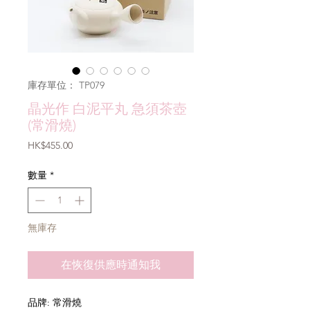
庫存單位： TP079
晶光作 白泥平丸 急須茶壺
(常滑燒)
價
HK$455.00
格
數量
*
無庫存
在恢復供應時通知我
品牌: 常滑燒