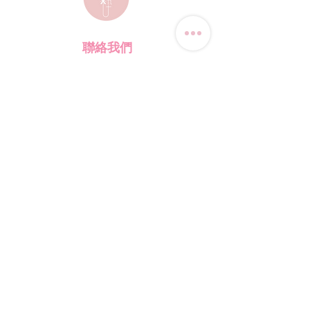
聯絡我們
電話:
(+852) 9823-4080
​電郵:
junsui.hk@gmail.com
​地址: 觀塘巧明街114號
迅達工業大廈8C室
​營業時間
星期四
休息
其他日子 敬請預約
*WhatsApp/DM 查詢服務:
每天10am - 7pm
​(其他時間會回覆比較慢)
​店鋪資訊
​購物須知