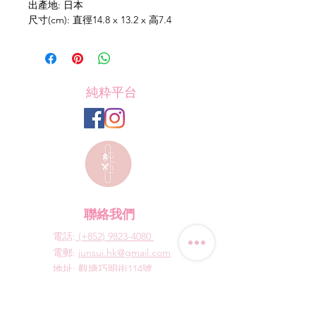
出產地: 日本
尺寸(cm): 直徑14.8 x 13.2 x 高7.4
純粋平台
聯絡我們
電話:
(+852) 9823-4080
​電郵:
junsui.hk@gmail.com
​地址: 觀塘巧明街114號
迅達工業大廈8C室
​營業時間