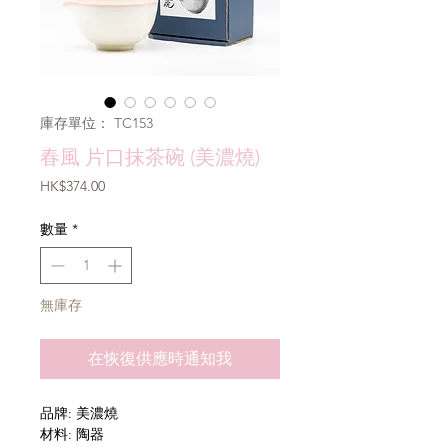
庫存單位： TC153
春風 片口抹茶碗 (美濃燒)
價
HK$374.00
格
數量
*
無庫存
在恢復供應時通知我
品牌: 美濃燒
材料: 陶器