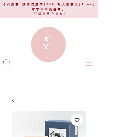
特別優惠:購物滿港幣$650,輸入優惠碼[
free
]
可享本地免運費。
(只限茶具及茶包)​