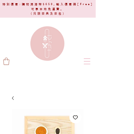
特別優惠:購物滿港幣$650,輸入優惠碼[
free
]
可享本地免運費。
(只限茶具及茶包)​