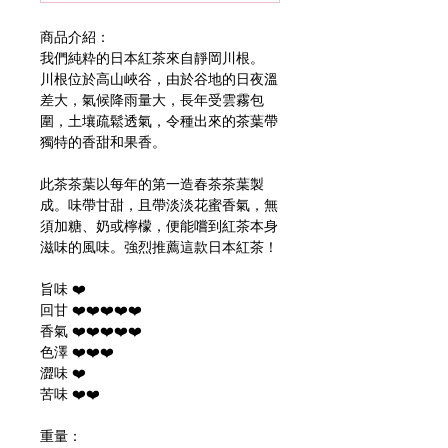
商品介紹：
我們純粋的日本紅茶來自靜岡川根。
川根位於高山峽谷，由於谷地的日夜溫
差大，氣候降雨量大，長年受雲霧包
圍，土壤疏鬆透氣，令種出來的茶葉帶
獨特的香甜和果香。
此茶茶葉以每年的第一造春茶茶葉製
成。味帶甘甜，且帶淡淡花蜜香氣，無
須加糖、奶或檸檬，便能嚐到紅茶本身
滋味的風味。強烈推薦這款日本紅茶！
旨味 ❤️
回甘 ❤️❤️❤️❤️❤️
香氣 ❤️❤️❤️❤️❤️
色澤 ❤️❤️❤️
澀味 ❤️
苦味 ❤️❤️
重量：