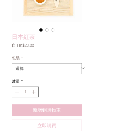
日本紅茶
促
自
HK$23.00
銷
價
包裝
*
格
數量
*
新增到購物車
立即購買