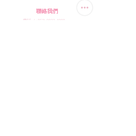
聯絡我們
電話:
(+852) 9823-4080
​電郵:
junsui.hk@gmail.com
​地址: 觀塘巧明街114號
迅達工業大廈8C室
​營業時間
星期四
休息
其他日子 敬請預約
*WhatsApp/DM 查詢服務:
每天10am - 7pm
​(其他時間會回覆比較慢)
​店鋪資訊
​購物須知
​網誌
​取貨方式及收費