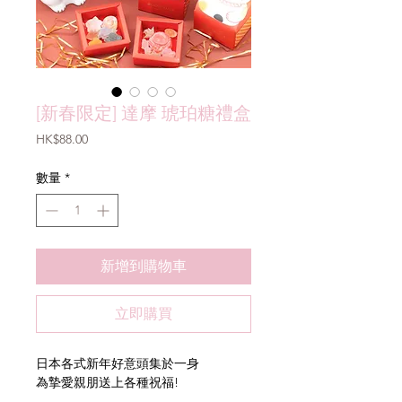
[新春限定] 達摩 琥珀糖禮盒
價
HK$88.00
格
數量
*
新增到購物車
立即購買
日本各式新年好意頭集於一身
為摯愛親朋送上各種祝福!