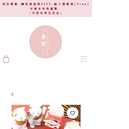
特別優惠:購物滿港幣$650,輸入優惠碼[
free
]
可享本地免運費。
(只限茶具及茶包)​