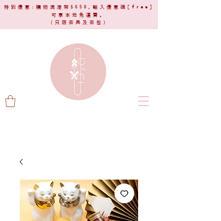
特別優惠:購物滿港幣$650,輸入優惠碼[
free
]
可享本地免運費。
(只限茶具及茶包)​