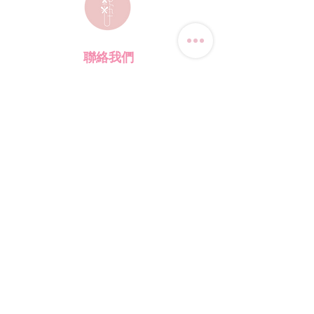
聯絡我們
電話:
(+852) 9823-4080
​電郵:
junsui.hk@gmail.com
​地址: 觀塘巧明街114號
迅達工業大廈8C室
​營業時間
星期四
休息
其他日子 敬請預約
*WhatsApp/DM 查詢服務:
每天10am - 7pm
​(其他時間會回覆比較慢)
​店鋪資訊
​購物須知