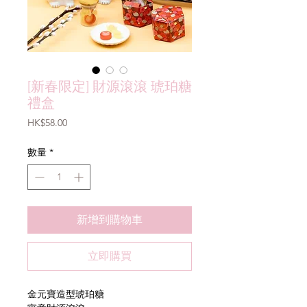
[新春限定] 財源滾滾 琥珀糖
禮盒
價
HK$58.00
格
數量
*
新增到購物車
立即購買
金元寶造型琥珀糖