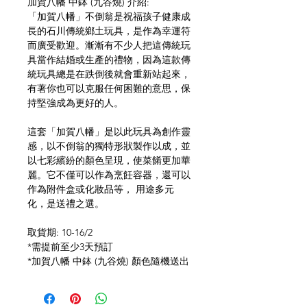
加賀八幡 中鉢 (九谷燒) 介紹:
「加賀八幡」不倒翁是祝福孩子健康成
長的石川傳統鄉土玩具，是作為幸運符
而廣受歡迎。漸漸有不少人把這傳統玩
具當作結婚或生產的禮物，因為這款傳
統玩具總是在跌倒後就會重新站起來，
有著你也可以克服任何困難的意思，保
持堅強成為更好的人。
這套「加賀八幡」是以此玩具為創作靈
感，以不倒翁的獨特形狀製作以成，並
以七彩繽紛的顏色呈現，使菜餚更加華
麗。它不僅可以作為烹飪容器，還可以
作為附件盒或化妝品等， 用途多元
化，是送禮之選。
取貨期: 10-16/2
*需提前至少3天預訂
*加賀八幡 中鉢 (九谷燒) 顏色隨機送出