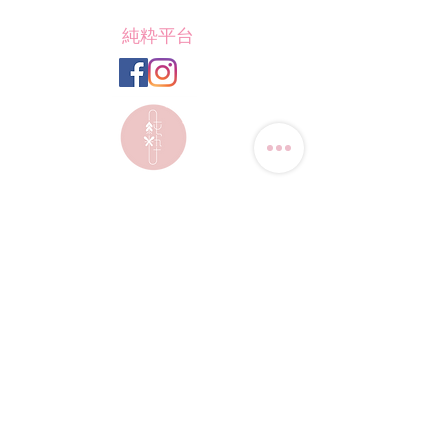
純粋平台
聯絡我們
電話:
(+852) 9823-4080
​電郵:
junsui.hk@gmail.com
​地址: 觀塘巧明街114號
迅達工業大廈8C室
​營業時間
星期四
休息
其他日子 敬請預約