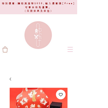
特別優惠:購物滿港幣$650,輸入優惠碼[
free
]
可享本地免運費。
(只限茶具及茶包)​