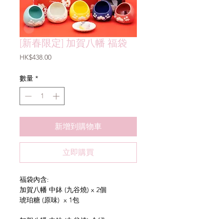
[新春限定] 加賀八幡 福袋
價
HK$438.00
格
數量
*
新增到購物車
立即購買
福袋內含:
加賀八幡 中鉢 (九谷燒) x 2個
琥珀糖 (原味) x 1包