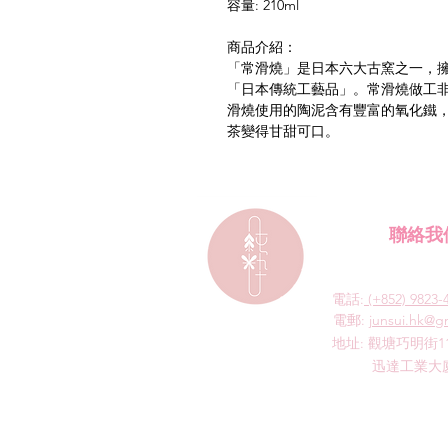
容量: 210ml
商品介紹：
「常滑燒」是日本六大古窯之一，
「日本傳統工藝品」。常滑燒做工
滑燒使用的陶泥含有豐富的氧化鐵
茶變得甘甜可口。
聯絡我
電話:
(+852) 9823-
​電郵:
junsui.hk@g
​地址: 觀塘巧明街1
迅達工業大廈