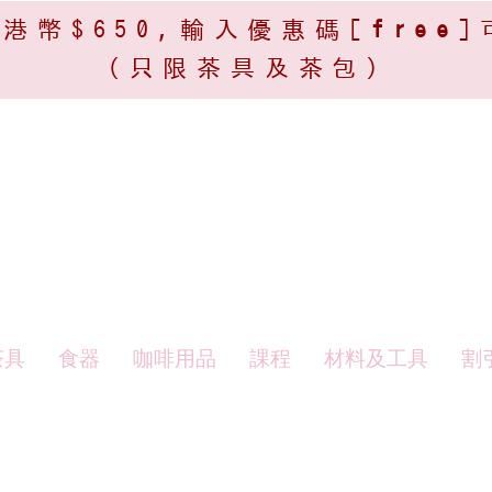
港幣$650,輸入優惠碼[
free
]
(只限茶具及茶包)​
茶具
食器
咖啡用品
課程
材料及工具
割