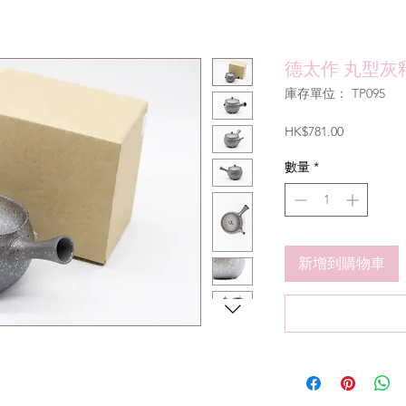
德太作 丸型灰釉
庫存單位： TP095
價
HK$781.00
格
數量
*
新增到購物車