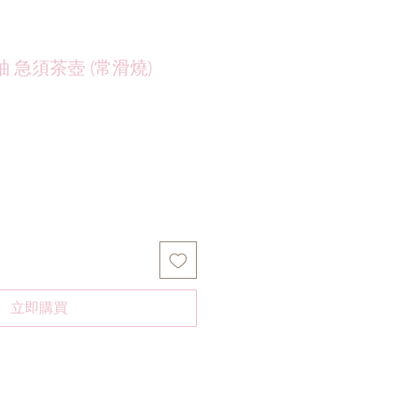
 急須茶壺 (常滑燒)
立即購買