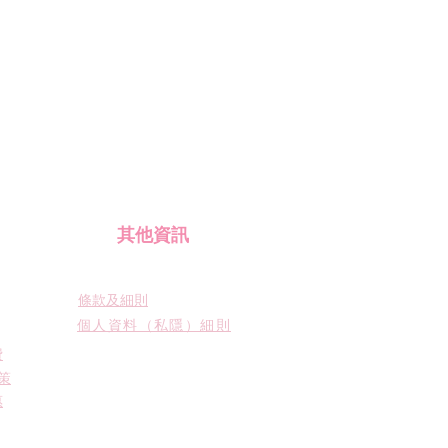
​其他資訊
條款及細則
個人資料（私隱）細則
費
策
惠