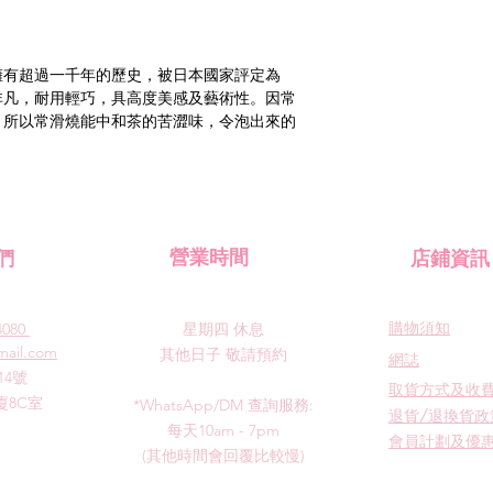
擁有超過一千年的歷史，被日本國家評定為
非凡，耐用輕巧，具高度美感及藝術性。因常
，所以常滑燒能中和茶的苦澀味，令泡出來的
們
​營業時間
​店鋪資訊
​購物須知
4080
星期四
休息
mail.com
其他日子 敬請預約
​網誌
14號
​取貨方式及收
8C室
*WhatsApp/DM 查詢服務:
退貨/退換貨政
每天10am - 7pm
會員計劃及優
​(其他時間會回覆比較慢)