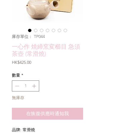
庫存單位： TP044
一心作 焼締窯変櫛目 急須
茶壺 (常滑燒)
價
HK$425.00
格
數量
*
無庫存
在恢復供應時通知我
品牌: 常滑燒