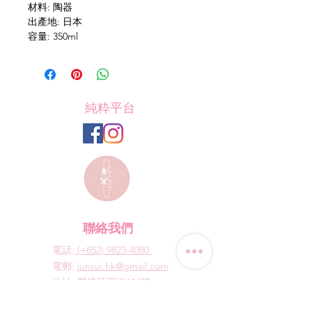
材料: 陶器
出產地: 日本
容量: 350ml
純粋平台
聯絡我們
電話:
(+852) 9823-4080
​電郵:
junsui.hk@gmail.com
​地址: 觀塘巧明街114號
迅達工業大廈8C室