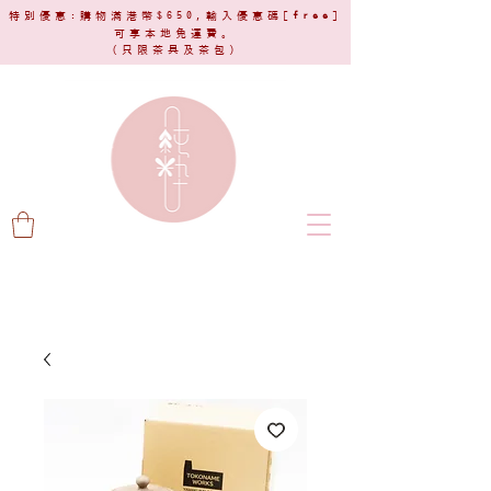
特別優惠:購物滿港幣$650,輸入優惠碼[
free
]
可享本地免運費。
(只限茶具及茶包)​