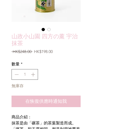
山政小山園 四方の薰 宇治
抹茶
一
促
 HK$248.00 
HK$198.00
般
銷
價
價
數量
*
格
格
無庫存
在恢復供應時通知我
商品介紹：
抹茶是由「碾茶」的茶葉製造而成。
「碾茶」和玉露相同，都是利用被覆蓋