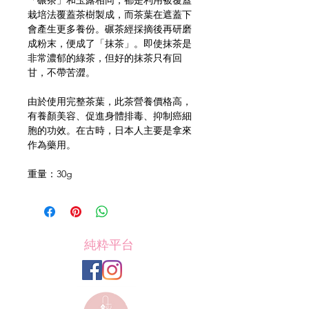
栽培法覆蓋茶樹製成，而茶葉在遮蓋下
會產生更多養份。碾茶經採摘後再研磨
成粉末，便成了「抹茶」。即使抹茶是
非常濃郁的綠茶，但好的抹茶只有回
甘，不帶苦澀。
由於使用完整茶葉，此茶營養價格高，
有養顏美容、促進身體排毒、抑制癌細
胞的功效。在古時，日本人主要是拿來
作為藥用。
重量：30g
純粋平台