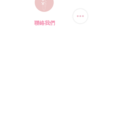
聯絡我們
電話:
(+852) 9823-4080
​電郵:
junsui.hk@gmail.com
​地址: 觀塘巧明街114號
迅達工業大廈8C室
​營業時間
星期四
休息
其他日子 敬請預約
*WhatsApp/DM 查詢服務:
每天10am - 7pm
​(其他時間會回覆比較慢)
​店鋪資訊
​購物須知