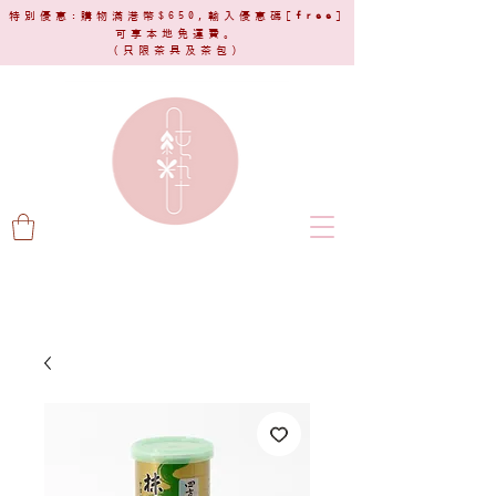
特別優惠:購物滿港幣$650,輸入優惠碼[
free
]
可享本地免運費。
(只限茶具及茶包)​