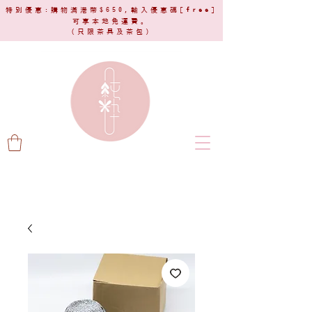
特別優惠:購物滿港幣$650,輸入優惠碼[
free
]
可享本地免運費。
(只限茶具及茶包)​