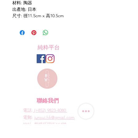
材料: 陶器
出產地: 日本
尺寸: 徑11.5cm x 高10.5cm
純粋平台
聯絡我們
電話:
(+852) 9823-4080
​電郵:
junsui.hk@gmail.com
​地址: 觀塘巧明街114號
迅達工業大廈8C室