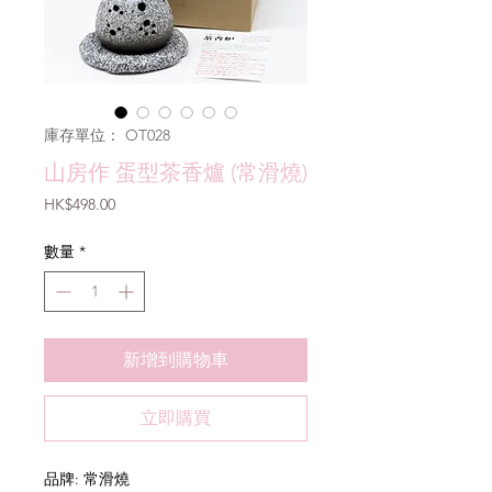
庫存單位： OT028
山房作 蛋型茶香爐 (常滑燒)
價
HK$498.00
格
數量
*
新增到購物車
立即購買
品牌: 常滑燒