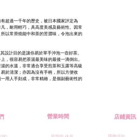
擁有超過一千年的歷史，被日本國家評定為
非凡，耐用輕巧，具高度美感及藝術性。因常
，所以常滑燒能中和茶的苦澀味，令泡出來的
壺，其設計目的是讓你易於單手沖泡一壺好茶。
子上，很容易把茶湯最美味的最後一滴倒出。
茶湯的水溫，非常適合享受煎茶和玉露等高級
，易於清潔；亦因為沒有手柄，所以方便收
續一用人手刻成，非常精緻，是個副藝術性的
們
​營業時間
​店鋪資訊
​購物須知
4080
星期四
休息