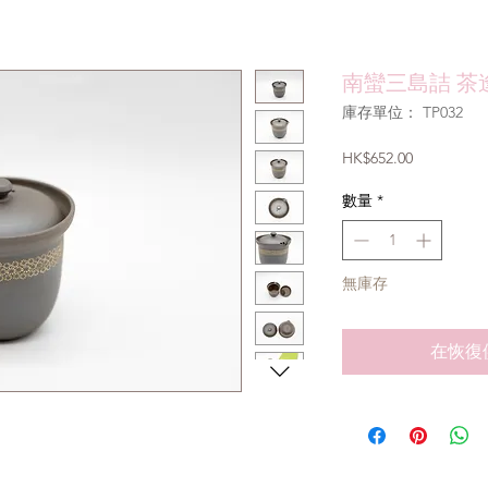
南蠻三島詰 茶逢
庫存單位： TP032
價
HK$652.00
格
數量
*
無庫存
在恢復