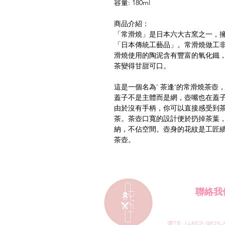
容量: 180ml
商品介紹：
「常滑燒」是日本六大古窯之一，
「日本傳統工藝品」。常滑燒做工
滑燒使用的陶泥含有豐富的氧化鐵
茶變得甘甜可口。
這是一個名為’ 茶逢‘的常滑燒茶
蓋子不是主體而是網，壺嘴也在蓋
由於沒有手柄，你可以直接感受到
茶。茶壺口寬的設計便於扔掉茶葉
納，不佔空間。壺身的花紋是工匠
茶壺。
聯絡我
電話:
(+852) 9823-