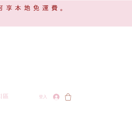
可享本地免運費。
引區
登入