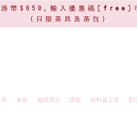
港幣$650,輸入優惠碼[
free
]
(只限茶具及茶包)​
茶具
食器
咖啡用品
課程
材料及工具
割