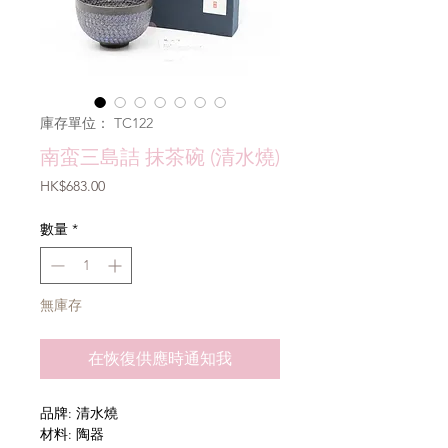
庫存單位： TC122
南蛮三島詰 抹茶碗 (清水燒)
價
HK$683.00
格
數量
*
無庫存
在恢復供應時通知我
品牌: 清水燒
材料: 陶器