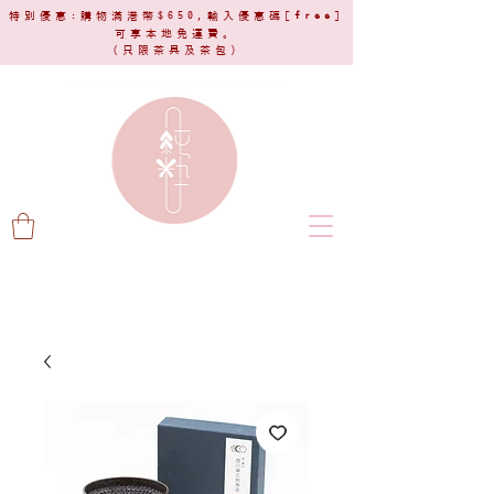
特別優惠:購物滿港幣$650,輸入優惠碼[
free
]
可享本地免運費。
(只限茶具及茶包)​