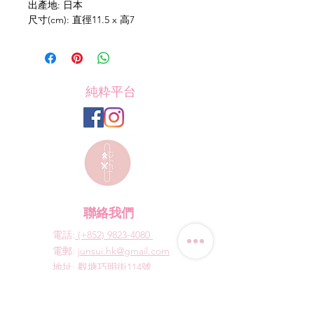
出產地: 日本
尺寸(cm): 直徑11.5 x 高7
純粋平台
聯絡我們
電話:
(+852) 9823-4080
​電郵:
junsui.hk@gmail.com
​地址: 觀塘巧明街114號
迅達工業大廈8C室
​營業時間