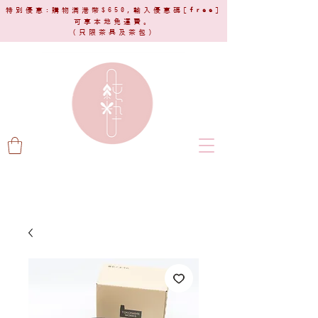
特別優惠:購物滿港幣$650,輸入優惠碼[
free
]
可享本地免運費。
(只限茶具及茶包)​