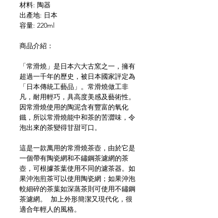
材料: 陶器
出產地: 日本
容量: 220ml
商品介紹：
「常滑燒」是日本六大古窯之一，擁有
超過一千年的歷史，被日本國家評定為
「日本傳統工藝品」。常滑燒做工非
凡，耐用輕巧，具高度美感及藝術性。
因常滑燒使用的陶泥含有豐富的氧化
鐵，所以常滑燒能中和茶的苦澀味，令
泡出來的茶變得甘甜可口。
這是一款萬用的常滑燒茶壺，由於它是
一個帶有陶瓷網和不鏽鋼茶濾網的茶
壺，可根據茶葉使用不同的濾茶器。如
果沖泡煎茶可以使用陶瓷網；如果沖泡
較細碎的茶葉如深蒸茶則可使用不鏽鋼
茶濾網。 加上外形簡潔又現代化，很
適合年輕人的風格。