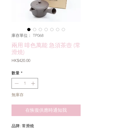
庫存單位： TP068
兩用 啡色萬能 急須茶壺 (常
滑燒)
價
HK$420.00
格
數量
*
無庫存
在恢復供應時通知我
品牌: 常滑燒