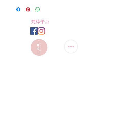
純粋平台
聯絡我們
電話:
(+852) 9823-4080
​電郵:
junsui.hk@gmail.com
​地址: 觀塘巧明街114號
迅達工業大廈8C室
​營業時間
星期四
休息