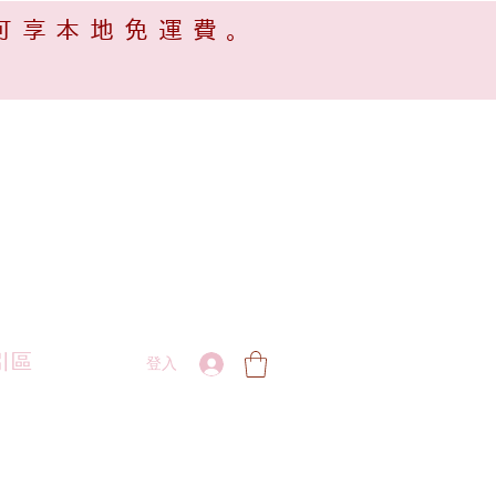
可享本地免運費。
引區
登入