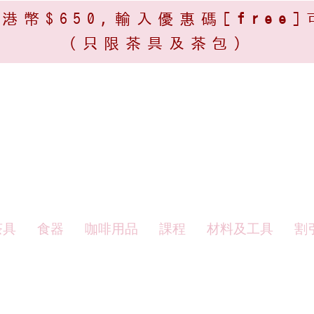
港幣$650,輸入優惠碼[
free
]
(只限茶具及茶包)​
茶具
食器
咖啡用品
課程
材料及工具
割