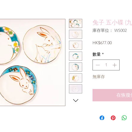
兔子 五小碟 (
庫存單位： WS002
價
HK$677.00
格
數量
*
無庫存
在恢復