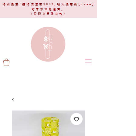
特別優惠:購物滿港幣$650,輸入優惠碼[
free
]
可享本地免運費。
(只限茶具及茶包)​