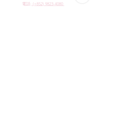
電話:
(+852) 9823-4080
​電郵:
junsui.hk@gmail.com
​地址: 觀塘巧明街114號
迅達工業大廈8C室
​營業時間
星期四
休息
其他日子 敬請預約
*WhatsApp/DM 查詢服務:
每天10am - 7pm
​(其他時間會回覆比較慢)
​店鋪資訊
​購物須知
​網誌
​取貨方式及收費
退貨/退換貨政策
會員計劃及優惠