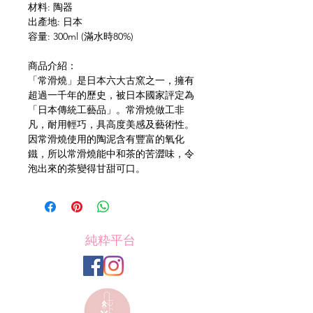
材料: 陶器
出產地: 日本
容量: 300ml (滿水時80%)
商品介紹：
「常滑燒」是日本六大古窯之一，擁有
超過一千年的歷史，被日本國家評定為
「日本傳統工藝品」。常滑燒做工非
凡，耐用輕巧，具高度美感及藝術性。
因常滑燒使用的陶泥含有豐富的氧化
鐵，所以常滑燒能中和茶的苦澀味，令
泡出來的茶變得甘甜可口。
純粋平台