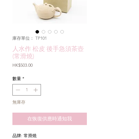
庫存單位： TP101
人水作 松皮 後手急須茶壺
(常滑燒)
價
HK$503.00
格
數量
*
無庫存
在恢復供應時通知我
品牌: 常滑燒