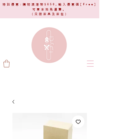
特別優惠:購物滿港幣$650,輸入優惠碼[
free
]
可享本地免運費。
(只限茶具及茶包)​