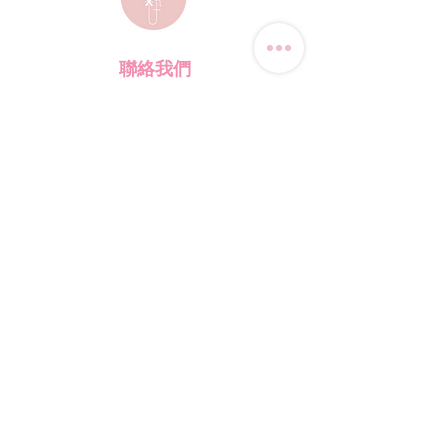
聯絡我們
電話:
(+852) 9823-4080
​電郵:
junsui.hk@gmail.com
​地址: 觀塘巧明街114號
迅達工業大廈8C室
​營業時間
星期四
休息
其他日子 敬請預約
*WhatsApp/DM 查詢服務:
每天10am - 7pm
​(其他時間會回覆比較慢)
​店鋪資訊
​購物須知