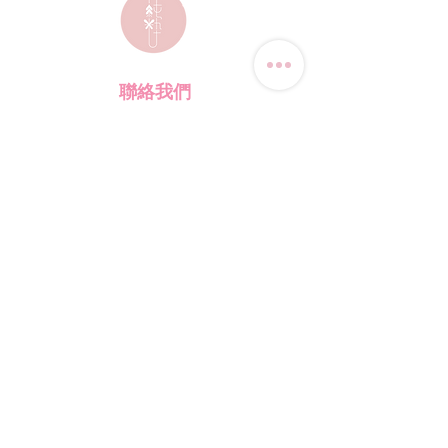
聯絡我們
電話:
(+852) 9823-4080
​電郵:
junsui.hk@gmail.com
​地址: 觀塘巧明街114號
迅達工業大廈8C室
​營業時間
星期四
休息
其他日子 敬請預約
*WhatsApp/DM 查詢服務:
每天10am - 7pm
​(其他時間會回覆比較慢)
​店鋪資訊