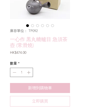
庫存單位： TP092
一心作 黒丸轆轤目 急須茶
壺 (常滑燒)
價
HK$474.00
格
數量
*
新增到購物車
立即購買