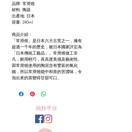
品牌: 常滑燒
材料: 陶器
出產地: 日本
容量: 240ml
商品介紹：
「常滑燒」是日本六大古窯之一，擁有
超過一千年的歷史，被日本國家評定為
「日本傳統工藝品」。常滑燒做工非
凡，耐用輕巧，具高度美感及藝術性。
因常滑燒使用的陶泥含有豐富的氧化
鐵，所以常滑燒能中和茶的苦澀味，令
泡出來的茶變得甘甜可口。
純粋平台