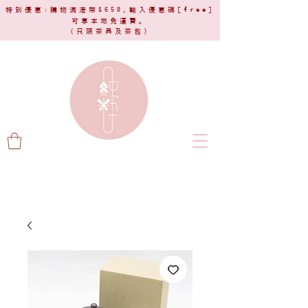
特別優惠:購物滿港幣$650,輸入優惠碼[
free
]
可享本地免運費。
(只限茶具及茶包)​