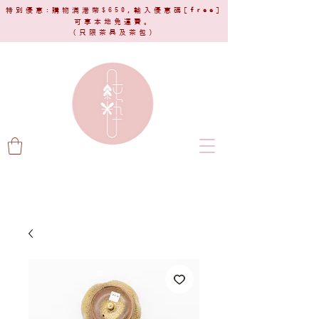
特別優惠:購物滿港幣$650,輸入優惠碼[
free
]
可享本地免運費。
(只限茶具及茶包)​