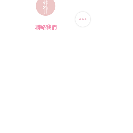
聯絡我們
電話:
(+852) 9823-4080
​電郵:
junsui.hk@gmail.com
​地址: 觀塘巧明街114號
迅達工業大廈8C室
​營業時間
星期四
休息
其他日子 敬請預約
*WhatsApp/DM 查詢服務:
每天10am - 7pm
​(其他時間會回覆比較慢)
​店鋪資訊