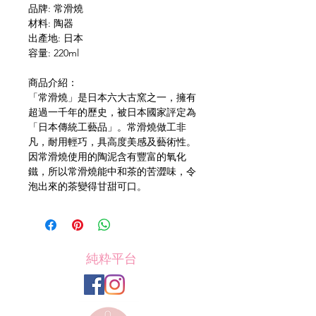
品牌: 常滑燒
材料: 陶器
出產地: 日本
容量: 220ml
商品介紹：
「常滑燒」是日本六大古窯之一，擁有
超過一千年的歷史，被日本國家評定為
「日本傳統工藝品」。常滑燒做工非
凡，耐用輕巧，具高度美感及藝術性。
因常滑燒使用的陶泥含有豐富的氧化
鐵，所以常滑燒能中和茶的苦澀味，令
泡出來的茶變得甘甜可口。
純粋平台