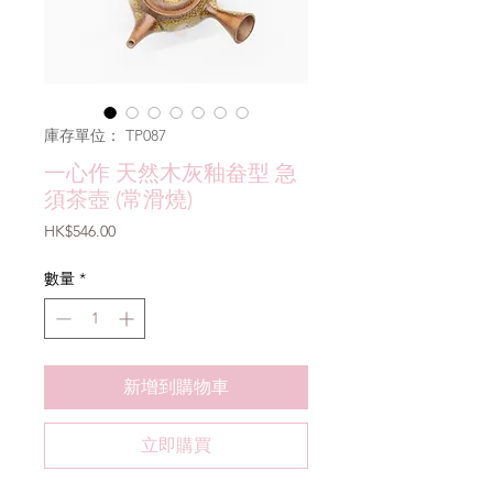
庫存單位： TP087
一心作 天然木灰釉畚型 急
須茶壺 (常滑燒)
價
HK$546.00
格
數量
*
新增到購物車
立即購買