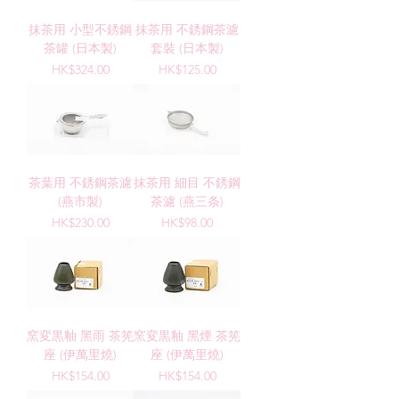
抹茶用 小型不銹鋼
抹茶用 不銹鋼茶濾
茶罐 (日本製)
套裝 (日本製)
價格
價格
HK$324.00
HK$125.00
茶葉用 不銹鋼茶濾
抹茶用 細目 不銹鋼
(燕市製)
茶濾 (燕三条)
價格
價格
HK$230.00
HK$98.00
窯変黒釉 黑雨 茶筅
窯変黒釉 黑煙 茶筅
座 (伊萬里燒)
座 (伊萬里燒)
價格
價格
HK$154.00
HK$154.00