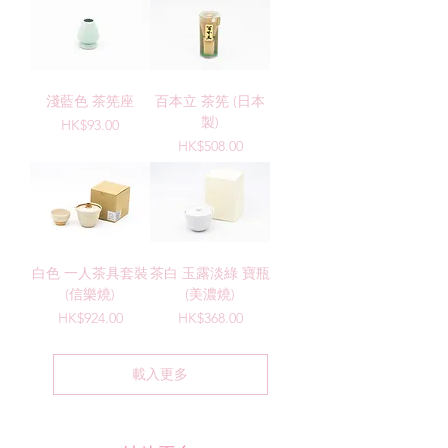
淺藍色 茶筅座
百本立 茶筅 (日本
製)
價格
HK$93.00
價格
HK$508.00
白色 一人茶具套裝
茶白 玉露淡綠 寶瓶
(信樂燒)
(美濃燒)
價格
價格
HK$924.00
HK$368.00
載入更多