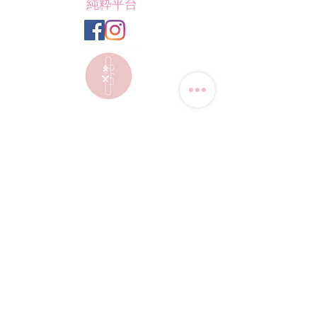
純粋平台
聯絡我們
電話:
(+852) 9823-4080
​電郵:
junsui.hk@gmail.com
​地址: 觀塘巧明街114號
迅達工業大廈8C室
​營業時間
星期四
休息
其他日子 敬請預約
*WhatsApp/DM 查詢服務:
每天10am - 7pm