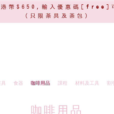
港幣$650,輸入優惠碼[
free
]
(只限茶具及茶包)​
茶具
食器
咖啡用品
課程
材料及工具
割
咖啡用品