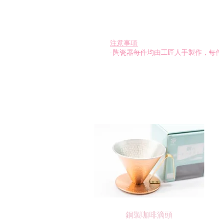
注
意事項:
- 陶瓷器每件均由工匠人手製作，
快速瀏覽
銅製咖啡滴頭