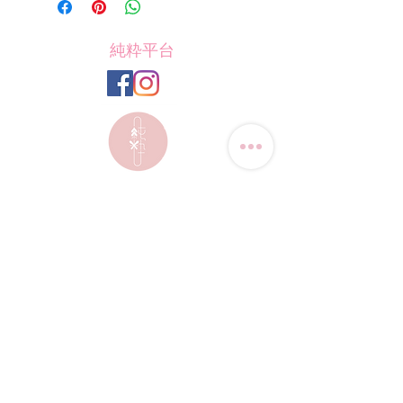
純粋平台
聯絡我們
電話:
(+852) 9823-4080
​電郵:
junsui.hk@gmail.com
​地址: 觀塘巧明街114號
迅達工業大廈8C室
​營業時間
星期四
休息
其他日子 敬請預約