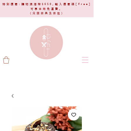
特別優惠:購物滿港幣$650,輸入優惠碼[
free
]
可享本地免運費。
(只限茶具及茶包)​