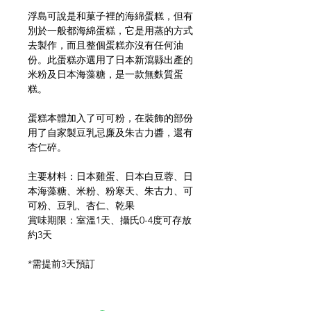
浮島可說是和菓子裡的海綿蛋糕，但有
別於一般都海綿蛋糕，它是用蒸的方式
去製作，而且整個蛋糕亦沒有任何油
份。此蛋糕亦選用了日本新瀉縣出產的
米粉及日本海藻糖，是一款無麩質蛋
糕。
蛋糕本體加入了可可粉，在裝飾的部份
用了自家製豆乳忌廉及朱古力醬，還有
杏仁碎。
主要材料：日本雞蛋、日本白豆蓉、日
本海藻糖、米粉、粉寒天、朱古力、可
可粉、豆乳、杏仁、乾果
賞味期限：室溫1天、攝氏0-4度可存放
約3天
*需提前3天預訂