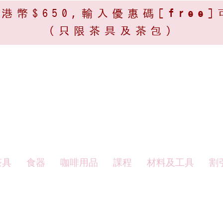
港幣$650,輸入優惠碼[
free
]
(只限茶具及茶包)​
茶具
食器
咖啡用品
課程
材料及工具
割