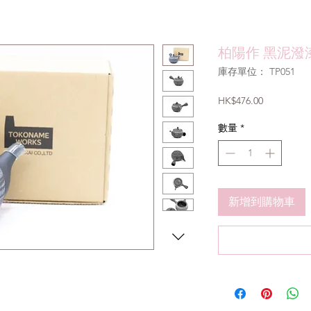
柏陽作 黑泥潑漆
庫存單位： TP051
價
HK$476.00
格
數量
*
新增到購物車