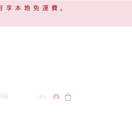
可享本地免運費。
引區
登入