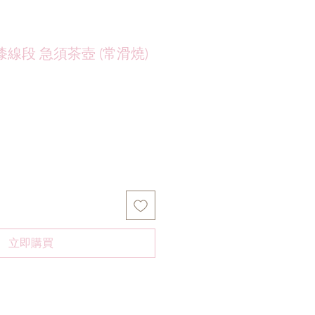
線段 急須茶壺 (常滑燒)
立即購買